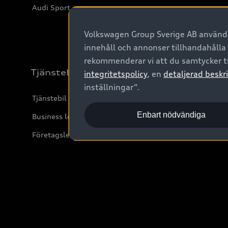
Audi Sport
Volkswagen Group Sverige AB använder
innehåll och annonser tillhandahålla
rekommenderar vi att du samtycker ti
Tjänstebil
integritetspolicy
, en
detaljerad beskri
inställningar“.
Tjänstebil
Enbart nödvändiga
Business lease online
Företagsleasing