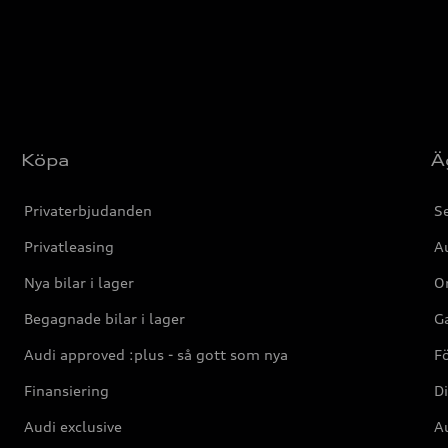
Köpa
Ä
Privaterbjudanden
Se
Privatleasing
Au
Nya bilar i lager
Or
Begagnade bilar i lager
Ga
Audi approved :plus - så gott som nya
F
Finansiering
Di
Audi exclusive
Au