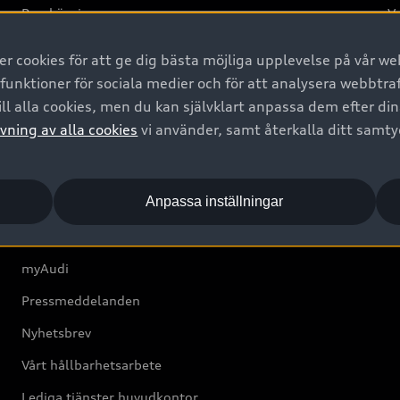
Provkörning
Va
2G
 cookies för att ge dig bästa möjliga upplevelse på vår web
d
 funktioner för sociala medier och för att analysera webbtr
ll alla cookies, men du kan självklart anpassa dem efter di
Om Audi Sverige
vning av alla cookies
vi använder, samt återkalla ditt samt
Kontakta oss
Anpassa inställningar
Boka Service online
Audi Återförsäljare/-serviceverkstad
myAudi
Pressmeddelanden
Nyhetsbrev
Vårt hållbarhetsarbete
Lediga tjänster huvudkontor