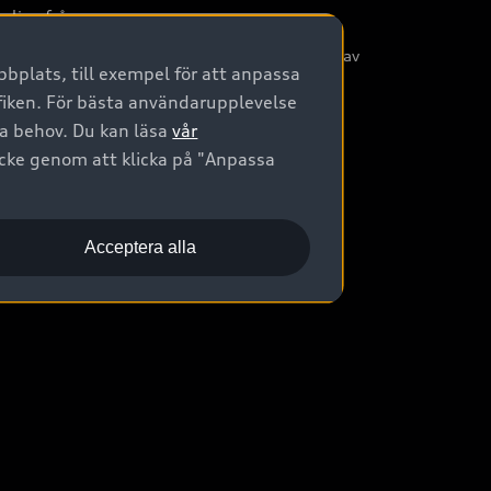
nliga frågor
/3G nätet stängs ned - Hur påverkas min bil av
bplats, till exempel för att anpassa
etta?
afiken. För bästa användarupplevelse
na behov. Du kan läsa
vår
ycke genom att klicka på "Anpassa
Acceptera alla