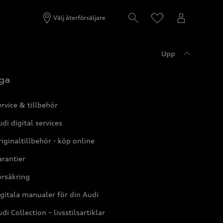
Välj återförsäljare
Upp
ga
rvice & tillbehör
di digital services
iginaltillbehör - köp online
rantier
örsäkring
gitala manualer för din Audi
di Collection – livsstilsartiklar