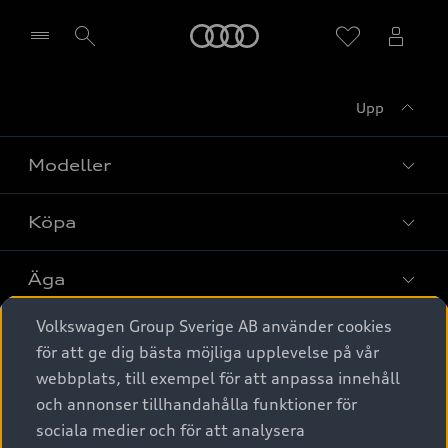
Meny
Upp
Välj återförsäljare
Modeller
Köpa
Alla modeller
Elbilar
Äga
Privaterbjudanden
Laddhybrider
Volkswagen Group Sverige AB använder cookies
Privatleasing
Tjänstebil
Service & tillbehör
A6 modellerna
för att ge dig bästa möjliga upplevelse på vår
Nya bilar i lager
webbplats, till exempel för att anpassa innehåll
Audi digital services
SUV
Om Audi Sverige
Tjänstebil
och annonser tillhandahålla funktioner för
Begagnade bilar i lager
Originaltillbehör - köp online
sociala medier och för att analysera
Avant
Business lease online
Audi approved :plus - så gott som nya