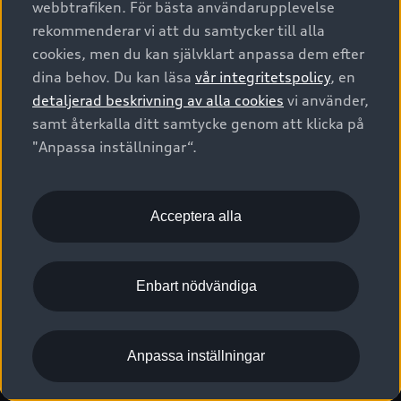
webbtrafiken. För bästa användarupplevelse
Kontakta oss
Garantier
Sportback
Företagsleasing
rekommenderar vi att du samtycker till alla
Finansiering
Boka Service online
Försäkring
cookies, men du kan självklart anpassa dem efter
Audi Sport
Audi exclusive
dina behov. Du kan läsa
vår integritetspolicy
, en
Audi Återförsäljare/-serviceverkstad
Digitala manualer för din Audi
© 2026 AUDI SVERIGE. All Rights Reserved.
detaljerad beskrivning av alla cookies
vi använder,
Provkörning
myAudi
Audi Collection – livsstilsartiklar
samt återkalla ditt samtycke genom att klicka på
Utgivare
Juridiskt
Juridiskt Audi AG
"Anpassa inställningar“.
Pressmeddelanden
Juridiskt Audi Digital Giveaway
Vanliga frågor
Tillgänglighetsredogörelse
Cookies
Nyhetsbrev
2G/3G nätet stängs ned - Hur påverkas min bil av detta?
Anpassa inställningar för cookies
Acceptera alla
Vårt hållbarhetsarbete
Visselblåsarkanaler
Lediga tjänster huvudkontor
Enbart nödvändiga
Lediga tjänster hos Audi Återförsäljare
Kommentar till mediauppgifter om dataläcka
Anpassa inställningar