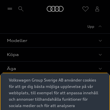
Meny
Upp
Välj återförsäljare
Modeller
Köpa
Alla modeller
Elbilar
Äga
Privaterbjudanden
Laddhybrider
Volkswagen Group Sverige AB använder cookies
Privatleasing
Tjänstebil
Service & tillbehör
A6 modellerna
för att ge dig bästa möjliga upplevelse på vår
Nya bilar i lager
webbplats, till exempel för att anpassa innehåll
Audi digital services
SUV
Om Audi Sverige
Tjänstebil
och annonser tillhandahålla funktioner för
Begagnade bilar i lager
Originaltillbehör - köp online
sociala medier och för att analysera
Avant
Business lease online
Audi approved :plus - så gott som nya