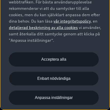
webbtrafiken. För bästa användarupplevelse
Kontakta oss
Garantier
Sportback
Företagsleasing
rekommenderar vi att du samtycker till alla
Finansiering
Boka Service online
Försäkring
cookies, men du kan självklart anpassa dem efter
Audi Sport
Audi exclusive
dina behov. Du kan läsa
vår integritetspolicy
, en
Audi Återförsäljare/-serviceverkstad
Digitala manualer för din Audi
© 2026 AUDI SVERIGE. All Rights Reserved.
detaljerad beskrivning av alla cookies
vi använder,
Provkörning
myAudi
Audi Collection – livsstilsartiklar
samt återkalla ditt samtycke genom att klicka på
Utgivare
Juridiskt
Juridiskt Audi AG
"Anpassa inställningar“.
Pressmeddelanden
Juridiskt Audi Digital Giveaway
Vanliga frågor
Tillgänglighetsredogörelse
Cookies
Nyhetsbrev
2G/3G nätet stängs ned - Hur påverkas min bil av detta?
Anpassa inställningar för cookies
Acceptera alla
Vårt hållbarhetsarbete
Visselblåsarkanaler
Lediga tjänster huvudkontor
Enbart nödvändiga
Lediga tjänster hos Audi Återförsäljare
Kommentar till mediauppgifter om dataläcka
Anpassa inställningar