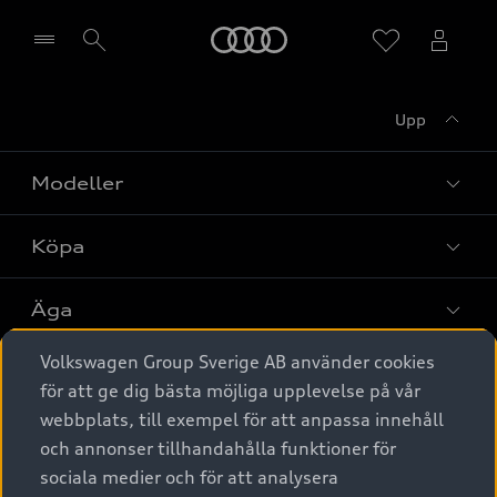
Meny
Upp
Välj återförsäljare
Modeller
Köpa
Alla modeller
Elbilar
Äga
Privaterbjudanden
Laddhybrider
Volkswagen Group Sverige AB använder cookies
Privatleasing
Tjänstebil
Service & tillbehör
A6 modellerna
för att ge dig bästa möjliga upplevelse på vår
Nya bilar i lager
webbplats, till exempel för att anpassa innehåll
Audi digital services
SUV
Om Audi Sverige
Tjänstebil
och annonser tillhandahålla funktioner för
Begagnade bilar i lager
Originaltillbehör - köp online
sociala medier och för att analysera
Avant
Business lease online
Audi approved :plus - så gott som nya