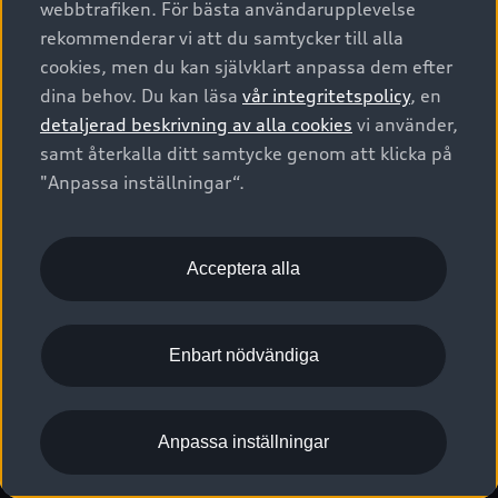
webbtrafiken. För bästa användarupplevelse
Kontakta oss
Garantier
Sportback
Företagsleasing
rekommenderar vi att du samtycker till alla
Finansiering
Boka Service online
Försäkring
cookies, men du kan självklart anpassa dem efter
Audi Sport
Audi exclusive
dina behov. Du kan läsa
vår integritetspolicy
, en
Audi Återförsäljare/-serviceverkstad
Digitala manualer för din Audi
© 2026 AUDI SVERIGE. All Rights Reserved.
detaljerad beskrivning av alla cookies
vi använder,
Provkörning
myAudi
Audi Collection – livsstilsartiklar
samt återkalla ditt samtycke genom att klicka på
Utgivare
Juridiskt
Juridiskt Audi AG
"Anpassa inställningar“.
Pressmeddelanden
Juridiskt Audi Digital Giveaway
Vanliga frågor
Tillgänglighetsredogörelse
Cookies
Nyhetsbrev
2G/3G nätet stängs ned - Hur påverkas min bil av detta?
Anpassa inställningar för cookies
Acceptera alla
Vårt hållbarhetsarbete
Visselblåsarkanaler
Lediga tjänster huvudkontor
Enbart nödvändiga
Lediga tjänster hos Audi Återförsäljare
Kommentar till mediauppgifter om dataläcka
Anpassa inställningar