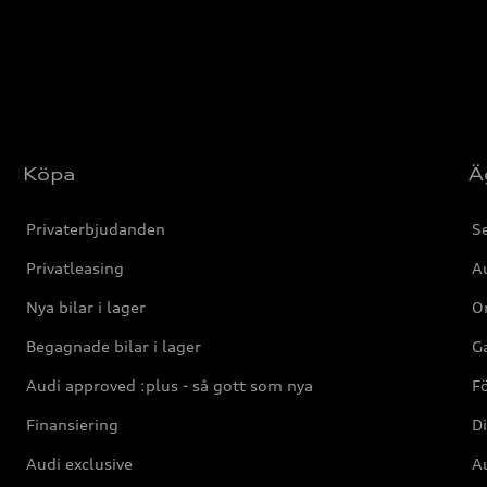
Köpa
Ä
Privaterbjudanden
Se
Privatleasing
Au
Nya bilar i lager
Or
Begagnade bilar i lager
Ga
Audi approved :plus - så gott som nya
F
Finansiering
Di
Audi exclusive
Au