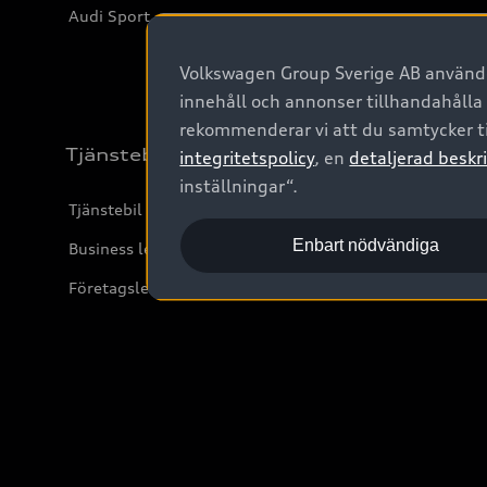
Audi Sport
Volkswagen Group Sverige AB använder
innehåll och annonser tillhandahålla
rekommenderar vi att du samtycker ti
Tjänstebil
integritetspolicy
, en
detaljerad beskri
inställningar“.
Tjänstebil
Enbart nödvändiga
Business lease online
Företagsleasing