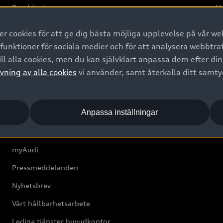
Provkörning
Va
2G
 cookies för att ge dig bästa möjliga upplevelse på vår web
d
 funktioner för sociala medier och för att analysera webbtr
ll alla cookies, men du kan självklart anpassa dem efter di
Om Audi Sverige
vning av alla cookies
vi använder, samt återkalla ditt samt
Kontakta oss
Anpassa inställningar
Boka Service online
Audi Återförsäljare/-serviceverkstad
myAudi
Pressmeddelanden
Nyhetsbrev
Vårt hållbarhetsarbete
Lediga tjänster huvudkontor