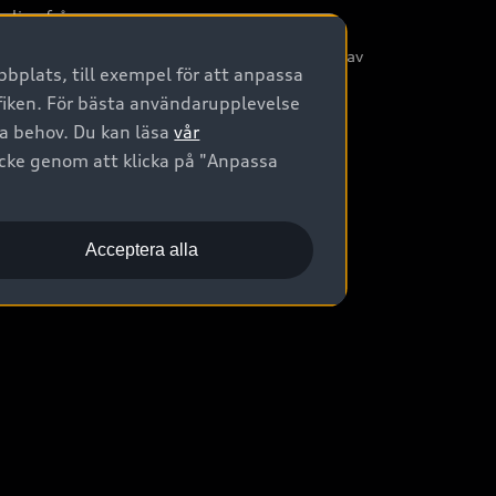
nliga frågor
/3G nätet stängs ned - Hur påverkas min bil av
bplats, till exempel för att anpassa
etta?
afiken. För bästa användarupplevelse
na behov. Du kan läsa
vår
ycke genom att klicka på "Anpassa
Acceptera alla