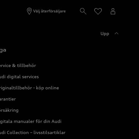
Välj återförsäljare
Upp
ga
rvice & tillbehör
di digital services
iginaltillbehör - köp online
rantier
örsäkring
gitala manualer för din Audi
di Collection – livsstilsartiklar