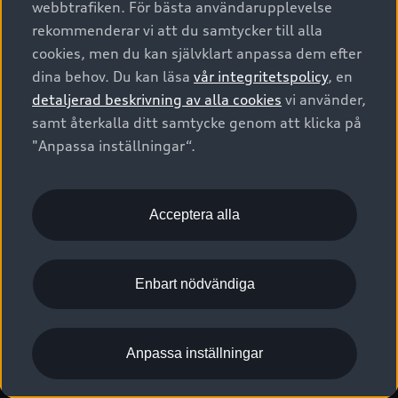
webbtrafiken. För bästa användarupplevelse
Kontakta oss
Garantier
Sportback
Företagsleasing
rekommenderar vi att du samtycker till alla
Finansiering
Boka Service online
Försäkring
cookies, men du kan självklart anpassa dem efter
Audi Sport
Audi exclusive
dina behov. Du kan läsa
vår integritetspolicy
, en
Audi Återförsäljare/-serviceverkstad
Digitala manualer för din Audi
© 2026 AUDI SVERIGE. All Rights Reserved.
detaljerad beskrivning av alla cookies
vi använder,
Provkörning
myAudi
Audi Collection – livsstilsartiklar
samt återkalla ditt samtycke genom att klicka på
Utgivare
Juridiskt
Juridiskt Audi AG
"Anpassa inställningar“.
Pressmeddelanden
Juridiskt Audi Digital Giveaway
Vanliga frågor
Tillgänglighetsredogörelse
Cookies
Nyhetsbrev
2G/3G nätet stängs ned - Hur påverkas min bil av detta?
Anpassa inställningar för cookies
Acceptera alla
Vårt hållbarhetsarbete
Visselblåsarkanaler
Lediga tjänster huvudkontor
Enbart nödvändiga
Lediga tjänster hos Audi Återförsäljare
Kommentar till mediauppgifter om dataläcka
Anpassa inställningar