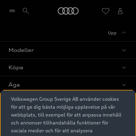
Meny
Upp
Välj återförsäljare
Modeller
Köpa
Alla modeller
Elbilar
Äga
Privaterbjudanden
Laddhybrider
Volkswagen Group Sverige AB använder cookies
Privatleasing
Tjänstebil
Service & tillbehör
A6 modellerna
för att ge dig bästa möjliga upplevelse på vår
Nya bilar i lager
webbplats, till exempel för att anpassa innehåll
Audi digital services
SUV
Om Audi Sverige
Tjänstebil
och annonser tillhandahålla funktioner för
Begagnade bilar i lager
Originaltillbehör - köp online
sociala medier och för att analysera
Avant
Business lease online
Audi approved :plus - så gott som nya