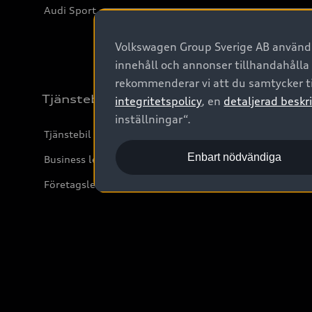
Audi Sport
Volkswagen Group Sverige AB använder
innehåll och annonser tillhandahålla
rekommenderar vi att du samtycker ti
Tjänstebil
integritetspolicy
, en
detaljerad beskri
inställningar“.
Tjänstebil
Enbart nödvändiga
Business lease online
Företagsleasing