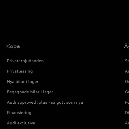
Köpa
Ä
Privaterbjudanden
Se
Privatleasing
Au
Nya bilar i lager
Or
Begagnade bilar i lager
Ga
Audi approved :plus - så gott som nya
F
Finansiering
Di
Audi exclusive
Au