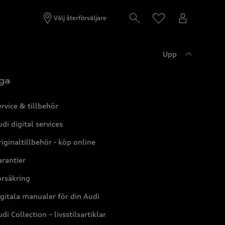
Välj återförsäljare
Upp
ga
rvice & tillbehör
di digital services
iginaltillbehör - köp online
rantier
örsäkring
gitala manualer för din Audi
di Collection – livsstilsartiklar