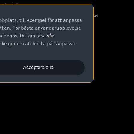
nliga frågor
/3G nätet stängs ned - Hur påverkas min bil av
bplats, till exempel för att anpassa
etta?
afiken. För bästa användarupplevelse
na behov. Du kan läsa
vår
ycke genom att klicka på "Anpassa
Acceptera alla