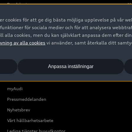
Provkörning
Va
2G
 cookies för att ge dig bästa möjliga upplevelse på vår web
d
 funktioner för sociala medier och för att analysera webbtr
ll alla cookies, men du kan självklart anpassa dem efter di
Om Audi Sverige
vning av alla cookies
vi använder, samt återkalla ditt samt
Kontakta oss
Anpassa inställningar
Boka Service online
Audi Återförsäljare/-serviceverkstad
myAudi
Pressmeddelanden
Nyhetsbrev
Vårt hållbarhetsarbete
Lediga tjänster huvudkontor