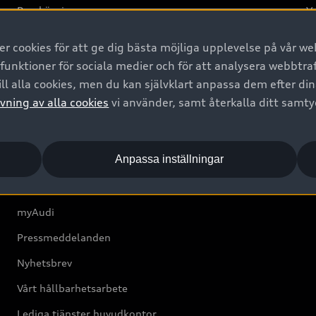
Provkörning
Va
2G
 cookies för att ge dig bästa möjliga upplevelse på vår web
d
 funktioner för sociala medier och för att analysera webbtr
ll alla cookies, men du kan självklart anpassa dem efter di
Om Audi Sverige
vning av alla cookies
vi använder, samt återkalla ditt samt
Kontakta oss
Anpassa inställningar
Boka Service online
Audi Återförsäljare/-serviceverkstad
myAudi
Pressmeddelanden
Nyhetsbrev
Vårt hållbarhetsarbete
Lediga tjänster huvudkontor