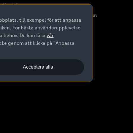
nliga frågor
/3G nätet stängs ned - Hur påverkas min bil av
bplats, till exempel för att anpassa
etta?
afiken. För bästa användarupplevelse
na behov. Du kan läsa
vår
ycke genom att klicka på "Anpassa
Acceptera alla