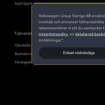
Audi Sport
Volkswagen Group Sverige AB använder
innehåll och annonser tillhandahålla
rekommenderar vi att du samtycker ti
Tjänstebil
integritetspolicy
, en
detaljerad beskri
inställningar“.
Tjänstebil
Enbart nödvändiga
Business lease online
Företagsleasing