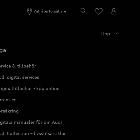
Välj återförsäljare
Upp
ga
rvice & tillbehör
di digital services
iginaltillbehör - köp online
rantier
örsäkring
gitala manualer för din Audi
di Collection – livsstilsartiklar