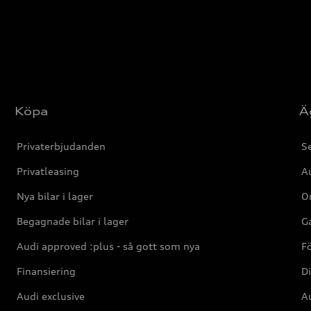
Köpa
Ä
Privaterbjudanden
Se
Privatleasing
Au
Nya bilar i lager
Or
Begagnade bilar i lager
Ga
Audi approved :plus - så gott som nya
F
Finansiering
Di
Audi exclusive
Au