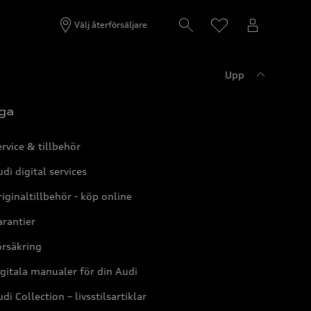
Välj återförsäljare
Upp
ga
rvice & tillbehör
di digital services
iginaltillbehör - köp online
rantier
örsäkring
gitala manualer för din Audi
di Collection – livsstilsartiklar