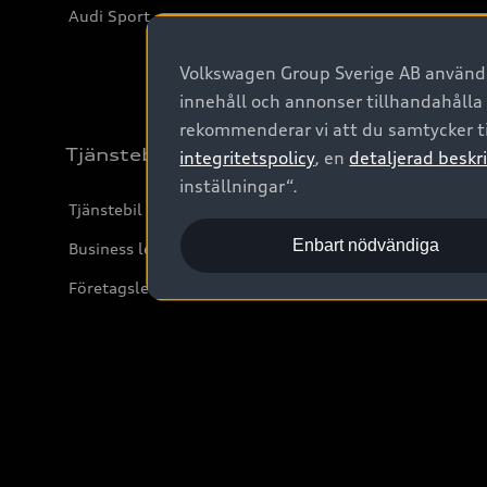
Audi Sport
Volkswagen Group Sverige AB använder
innehåll och annonser tillhandahålla
rekommenderar vi att du samtycker ti
Tjänstebil
integritetspolicy
, en
detaljerad beskri
inställningar“.
Tjänstebil
Enbart nödvändiga
Business lease online
Företagsleasing