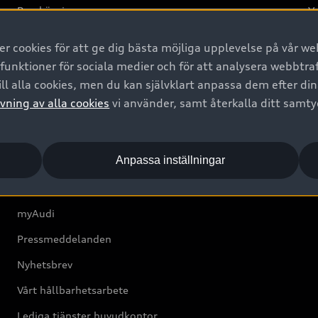
Provkörning
Va
2G
 cookies för att ge dig bästa möjliga upplevelse på vår web
d
 funktioner för sociala medier och för att analysera webbtr
ll alla cookies, men du kan självklart anpassa dem efter di
Om Audi Sverige
vning av alla cookies
vi använder, samt återkalla ditt samt
Kontakta oss
Anpassa inställningar
Boka Service online
Audi Återförsäljare/-serviceverkstad
myAudi
Pressmeddelanden
Nyhetsbrev
Vårt hållbarhetsarbete
Lediga tjänster huvudkontor