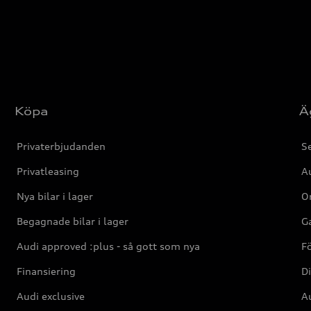
Köpa
Ä
Privaterbjudanden
Se
Privatleasing
Au
Nya bilar i lager
Or
Begagnade bilar i lager
Ga
Audi approved :plus - så gott som nya
F
Finansiering
Di
Audi exclusive
Au