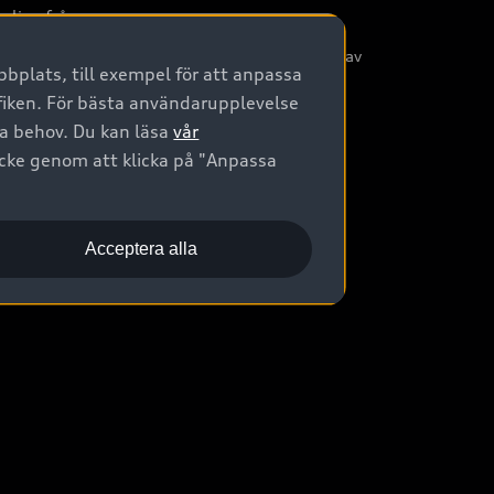
nliga frågor
/3G nätet stängs ned - Hur påverkas min bil av
bplats, till exempel för att anpassa
etta?
afiken. För bästa användarupplevelse
na behov. Du kan läsa
vår
ycke genom att klicka på "Anpassa
Acceptera alla