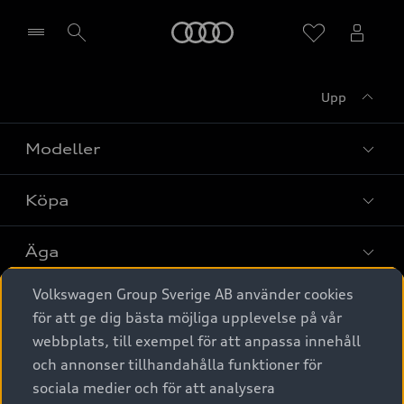
Meny
Upp
Välj återförsäljare
Modeller
Köpa
Alla modeller
Elbilar
Äga
Privaterbjudanden
Laddhybrider
Volkswagen Group Sverige AB använder cookies
Privatleasing
Tjänstebil
Service & tillbehör
A6 modellerna
för att ge dig bästa möjliga upplevelse på vår
Nya bilar i lager
webbplats, till exempel för att anpassa innehåll
Audi digital services
SUV
Om Audi Sverige
Tjänstebil
och annonser tillhandahålla funktioner för
Begagnade bilar i lager
Originaltillbehör - köp online
sociala medier och för att analysera
Avant
Business lease online
Audi approved :plus - så gott som nya