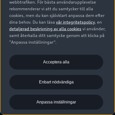
webbtrafiken. För bästa användarupplevelse
Kontakta oss
Garantier
Sportback
Företagsleasing
rekommenderar vi att du samtycker till alla
Finansiering
Boka Service online
Försäkring
cookies, men du kan självklart anpassa dem efter
Audi Sport
Audi exclusive
dina behov. Du kan läsa
vår integritetspolicy
, en
Audi Återförsäljare/-serviceverkstad
Digitala manualer för din Audi
© 2026 AUDI SVERIGE. All Rights Reserved.
detaljerad beskrivning av alla cookies
vi använder,
Provkörning
myAudi
Audi Collection – livsstilsartiklar
samt återkalla ditt samtycke genom att klicka på
Utgivare
Juridiskt
Juridiskt Audi AG
"Anpassa inställningar“.
Pressmeddelanden
Juridiskt Audi Digital Giveaway
Vanliga frågor
Tillgänglighetsredogörelse
Cookies
Nyhetsbrev
2G/3G nätet stängs ned - Hur påverkas min bil av detta?
Anpassa inställningar för cookies
Acceptera alla
Vårt hållbarhetsarbete
Visselblåsarkanaler
Lediga tjänster huvudkontor
Enbart nödvändiga
Lediga tjänster hos Audi Återförsäljare
Kommentar till mediauppgifter om dataläcka
Anpassa inställningar