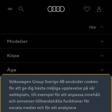
Meny
Upp
Välj återförsäljare
Modeller
Köpa
Alla modeller
Elbilar
Äga
Privaterbjudanden
Laddhybrider
Volkswagen Group Sverige AB använder cookies
Privatleasing
Tjänstebil
Service & tillbehör
A6 modellerna
för att ge dig bästa möjliga upplevelse på vår
Nya bilar i lager
webbplats, till exempel för att anpassa innehåll
Audi digital services
SUV
Om Audi Sverige
Tjänstebil
och annonser tillhandahålla funktioner för
Begagnade bilar i lager
Originaltillbehör - köp online
sociala medier och för att analysera
Avant
Business lease online
Audi approved :plus - så gott som nya