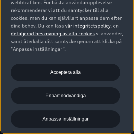
webbtrafiken. För bästa användarupplevelse
Kontakta oss
Garantier
Sportback
Företagsleasing
rekommenderar vi att du samtycker till alla
Finansiering
Boka Service online
Försäkring
cookies, men du kan självklart anpassa dem efter
Audi Sport
Audi exclusive
dina behov. Du kan läsa
vår integritetspolicy
, en
Audi Återförsäljare/-serviceverkstad
Digitala manualer för din Audi
© 2026 AUDI SVERIGE. All Rights Reserved.
detaljerad beskrivning av alla cookies
vi använder,
Provkörning
myAudi
Audi Collection – livsstilsartiklar
samt återkalla ditt samtycke genom att klicka på
Utgivare
Juridiskt
Juridiskt Audi AG
"Anpassa inställningar“.
Pressmeddelanden
Juridiskt Audi Digital Giveaway
Vanliga frågor
Tillgänglighetsredogörelse
Cookies
Nyhetsbrev
2G/3G nätet stängs ned - Hur påverkas min bil av detta?
Anpassa inställningar för cookies
Acceptera alla
Vårt hållbarhetsarbete
Visselblåsarkanaler
Lediga tjänster huvudkontor
Enbart nödvändiga
Lediga tjänster hos Audi Återförsäljare
Kommentar till mediauppgifter om dataläcka
Anpassa inställningar