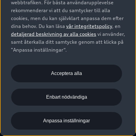
webbtrafiken. För bästa användarupplevelse
Kontakta oss
Garantier
Sportback
Företagsleasing
rekommenderar vi att du samtycker till alla
Finansiering
Boka Service online
Försäkring
cookies, men du kan självklart anpassa dem efter
Audi Sport
Audi exclusive
dina behov. Du kan läsa
vår integritetspolicy
, en
Audi Återförsäljare/-serviceverkstad
Digitala manualer för din Audi
© 2026 AUDI SVERIGE. All Rights Reserved.
detaljerad beskrivning av alla cookies
vi använder,
Provkörning
myAudi
Audi Collection – livsstilsartiklar
samt återkalla ditt samtycke genom att klicka på
Utgivare
Juridiskt
Juridiskt Audi AG
"Anpassa inställningar“.
Pressmeddelanden
Juridiskt Audi Digital Giveaway
Vanliga frågor
Tillgänglighetsredogörelse
Cookies
Nyhetsbrev
2G/3G nätet stängs ned - Hur påverkas min bil av detta?
Anpassa inställningar för cookies
Acceptera alla
Vårt hållbarhetsarbete
Visselblåsarkanaler
Lediga tjänster huvudkontor
Enbart nödvändiga
Lediga tjänster hos Audi Återförsäljare
Kommentar till mediauppgifter om dataläcka
Anpassa inställningar