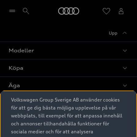
Meny
Upp
Välj återförsäljare
Modeller
Köpa
Alla modeller
Elbilar
Äga
Privaterbjudanden
Laddhybrider
Volkswagen Group Sverige AB använder cookies
Privatleasing
Tjänstebil
Service & tillbehör
A6 modellerna
för att ge dig bästa möjliga upplevelse på vår
Nya bilar i lager
webbplats, till exempel för att anpassa innehåll
Audi digital services
SUV
Om Audi Sverige
Tjänstebil
och annonser tillhandahålla funktioner för
Begagnade bilar i lager
Originaltillbehör - köp online
sociala medier och för att analysera
Avant
Business lease online
Audi approved :plus - så gott som nya