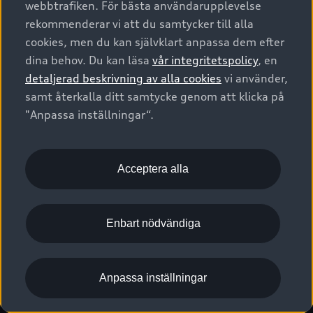
webbtrafiken. För bästa användarupplevelse
Kontakta oss
Garantier
Sportback
Företagsleasing
rekommenderar vi att du samtycker till alla
Finansiering
Boka Service online
Försäkring
cookies, men du kan självklart anpassa dem efter
Audi Sport
Audi exclusive
dina behov. Du kan läsa
vår integritetspolicy
, en
Audi Återförsäljare/-serviceverkstad
Digitala manualer för din Audi
© 2026 AUDI SVERIGE. All Rights Reserved.
detaljerad beskrivning av alla cookies
vi använder,
Provkörning
myAudi
Audi Collection – livsstilsartiklar
samt återkalla ditt samtycke genom att klicka på
Utgivare
Juridiskt
Juridiskt Audi AG
"Anpassa inställningar“.
Pressmeddelanden
Juridiskt Audi Digital Giveaway
Vanliga frågor
Tillgänglighetsredogörelse
Cookies
Nyhetsbrev
2G/3G nätet stängs ned - Hur påverkas min bil av detta?
Anpassa inställningar för cookies
Acceptera alla
Vårt hållbarhetsarbete
Visselblåsarkanaler
Lediga tjänster huvudkontor
Enbart nödvändiga
Lediga tjänster hos Audi Återförsäljare
Kommentar till mediauppgifter om dataläcka
Anpassa inställningar