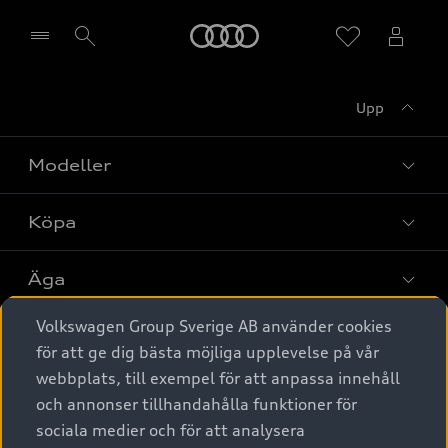
Meny
Upp
Välj återförsäljare
Modeller
Köpa
Alla modeller
Elbilar
Äga
Privaterbjudanden
Laddhybrider
Volkswagen Group Sverige AB använder cookies
Privatleasing
Tjänstebil
Service & tillbehör
A6 modellerna
för att ge dig bästa möjliga upplevelse på vår
Nya bilar i lager
webbplats, till exempel för att anpassa innehåll
Audi digital services
SUV
Om Audi Sverige
Tjänstebil
och annonser tillhandahålla funktioner för
Begagnade bilar i lager
Originaltillbehör - köp online
sociala medier och för att analysera
Avant
Business lease online
Audi approved :plus - så gott som nya