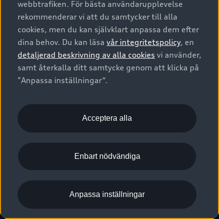
webbtrafiken. För bästa användarupplevelse
Kontakta oss
Garantier
Sportback
Företagsleasing
rekommenderar vi att du samtycker till alla
Finansiering
Boka Service online
Försäkring
cookies, men du kan självklart anpassa dem efter
Audi Sport
Audi exclusive
dina behov. Du kan läsa
vår integritetspolicy
, en
Audi Återförsäljare/-serviceverkstad
Digitala manualer för din Audi
© 2026 AUDI SVERIGE. All Rights Reserved.
detaljerad beskrivning av alla cookies
vi använder,
Provkörning
myAudi
Audi Collection – livsstilsartiklar
samt återkalla ditt samtycke genom att klicka på
Utgivare
Juridiskt
Juridiskt Audi AG
"Anpassa inställningar“.
Pressmeddelanden
Juridiskt Audi Digital Giveaway
Vanliga frågor
Tillgänglighetsredogörelse
Cookies
Nyhetsbrev
2G/3G nätet stängs ned - Hur påverkas min bil av detta?
Anpassa inställningar för cookies
Acceptera alla
Vårt hållbarhetsarbete
Visselblåsarkanaler
Lediga tjänster huvudkontor
Enbart nödvändiga
Lediga tjänster hos Audi Återförsäljare
Kommentar till mediauppgifter om dataläcka
Anpassa inställningar