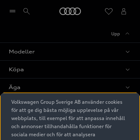
Meny
Upp
Välj återförsäljare
Modeller
Köpa
Alla modeller
Elbilar
Äga
Privaterbjudanden
Laddhybrider
Volkswagen Group Sverige AB använder cookies
Privatleasing
Tjänstebil
Service & tillbehör
A6 modellerna
för att ge dig bästa möjliga upplevelse på vår
Nya bilar i lager
webbplats, till exempel för att anpassa innehåll
Audi digital services
SUV
Om Audi Sverige
Tjänstebil
och annonser tillhandahålla funktioner för
Begagnade bilar i lager
Originaltillbehör - köp online
sociala medier och för att analysera
Avant
Business lease online
Audi approved :plus - så gott som nya