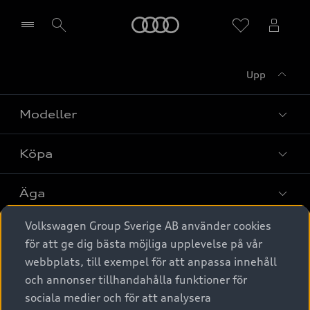
Meny
Upp
Välj återförsäljare
Modeller
Köpa
Alla modeller
Elbilar
Äga
Privaterbjudanden
Laddhybrider
Volkswagen Group Sverige AB använder cookies
Privatleasing
Tjänstebil
Service & tillbehör
A6 modellerna
för att ge dig bästa möjliga upplevelse på vår
Nya bilar i lager
webbplats, till exempel för att anpassa innehåll
Audi digital services
SUV
Om Audi Sverige
Tjänstebil
och annonser tillhandahålla funktioner för
Begagnade bilar i lager
Originaltillbehör - köp online
sociala medier och för att analysera
Avant
Business lease online
Audi approved :plus - så gott som nya