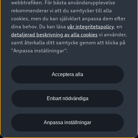
webbtrafiken. För bästa användarupplevelse
Kontakta oss
Garantier
Sportback
Företagsleasing
rekommenderar vi att du samtycker till alla
Finansiering
Boka Service online
Försäkring
cookies, men du kan självklart anpassa dem efter
Audi Sport
Audi exclusive
dina behov. Du kan läsa
vår integritetspolicy
, en
Audi Återförsäljare/-serviceverkstad
Digitala manualer för din Audi
© 2026 AUDI SVERIGE. All Rights Reserved.
detaljerad beskrivning av alla cookies
vi använder,
Provkörning
myAudi
Audi Collection – livsstilsartiklar
samt återkalla ditt samtycke genom att klicka på
Utgivare
Juridiskt
Juridiskt Audi AG
"Anpassa inställningar“.
Pressmeddelanden
Juridiskt Audi Digital Giveaway
Vanliga frågor
Tillgänglighetsredogörelse
Cookies
Nyhetsbrev
2G/3G nätet stängs ned - Hur påverkas min bil av detta?
Anpassa inställningar för cookies
Acceptera alla
Vårt hållbarhetsarbete
Visselblåsarkanaler
Lediga tjänster huvudkontor
Enbart nödvändiga
Lediga tjänster hos Audi Återförsäljare
Kommentar till mediauppgifter om dataläcka
Anpassa inställningar