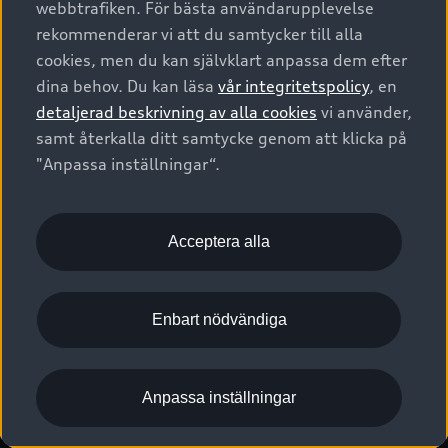
webbtrafiken. För bästa användarupplevelse
Kontakta oss
Garantier
Sportback
Företagsleasing
rekommenderar vi att du samtycker till alla
Finansiering
Boka Service online
Försäkring
cookies, men du kan självklart anpassa dem efter
Audi Sport
Audi exclusive
dina behov. Du kan läsa
vår integritetspolicy
, en
Audi Återförsäljare/-serviceverkstad
Digitala manualer för din Audi
© 2026 AUDI SVERIGE. All Rights Reserved.
detaljerad beskrivning av alla cookies
vi använder,
Provkörning
myAudi
Audi Collection – livsstilsartiklar
samt återkalla ditt samtycke genom att klicka på
Utgivare
Juridiskt
Juridiskt Audi AG
"Anpassa inställningar“.
Pressmeddelanden
Juridiskt Audi Digital Giveaway
Vanliga frågor
Tillgänglighetsredogörelse
Cookies
Nyhetsbrev
2G/3G nätet stängs ned - Hur påverkas min bil av detta?
Anpassa inställningar för cookies
Acceptera alla
Vårt hållbarhetsarbete
Visselblåsarkanaler
Lediga tjänster huvudkontor
Enbart nödvändiga
Lediga tjänster hos Audi Återförsäljare
Kommentar till mediauppgifter om dataläcka
Anpassa inställningar