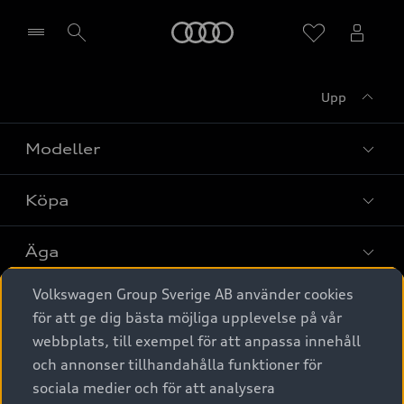
Meny
Upp
Välj återförsäljare
Modeller
Köpa
Alla modeller
Elbilar
Äga
Privaterbjudanden
Laddhybrider
Volkswagen Group Sverige AB använder cookies
Privatleasing
Tjänstebil
Service & tillbehör
A6 modellerna
för att ge dig bästa möjliga upplevelse på vår
Nya bilar i lager
webbplats, till exempel för att anpassa innehåll
Audi digital services
SUV
Om Audi Sverige
Tjänstebil
och annonser tillhandahålla funktioner för
Begagnade bilar i lager
Originaltillbehör - köp online
sociala medier och för att analysera
Avant
Business lease online
Audi approved :plus - så gott som nya