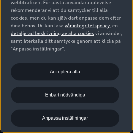
webbtrafiken. För bästa användarupplevelse
Kontakta oss
Garantier
Sportback
Företagsleasing
rekommenderar vi att du samtycker till alla
Finansiering
Boka Service online
Försäkring
cookies, men du kan självklart anpassa dem efter
Audi Sport
Audi exclusive
dina behov. Du kan läsa
vår integritetspolicy
, en
Audi Återförsäljare/-serviceverkstad
Digitala manualer för din Audi
© 2026 AUDI SVERIGE. All Rights Reserved.
detaljerad beskrivning av alla cookies
vi använder,
Provkörning
myAudi
Audi Collection – livsstilsartiklar
samt återkalla ditt samtycke genom att klicka på
Utgivare
Juridiskt
Juridiskt Audi AG
"Anpassa inställningar“.
Pressmeddelanden
Juridiskt Audi Digital Giveaway
Vanliga frågor
Tillgänglighetsredogörelse
Cookies
Nyhetsbrev
2G/3G nätet stängs ned - Hur påverkas min bil av detta?
Anpassa inställningar för cookies
Acceptera alla
Vårt hållbarhetsarbete
Visselblåsarkanaler
Lediga tjänster huvudkontor
Enbart nödvändiga
Lediga tjänster hos Audi Återförsäljare
Kommentar till mediauppgifter om dataläcka
Anpassa inställningar