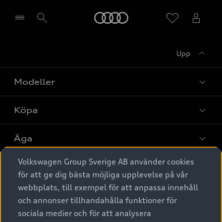
Meny
Upp
Välj återförsäljare
Modeller
Köpa
Alla modeller
Elbilar
Äga
Privaterbjudanden
Laddhybrider
Volkswagen Group Sverige AB använder cookies
Privatleasing
Tjänstebil
Service & tillbehör
A6 modellerna
för att ge dig bästa möjliga upplevelse på vår
Nya bilar i lager
webbplats, till exempel för att anpassa innehåll
Audi digital services
SUV
Om Audi Sverige
Tjänstebil
och annonser tillhandahålla funktioner för
Begagnade bilar i lager
Originaltillbehör - köp online
sociala medier och för att analysera
Avant
Business lease online
Audi approved :plus - så gott som nya