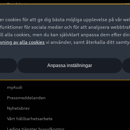
Provkörning
Va
2G
 cookies för att ge dig bästa möjliga upplevelse på vår web
d
 funktioner för sociala medier och för att analysera webbtr
ll alla cookies, men du kan självklart anpassa dem efter di
Om Audi Sverige
vning av alla cookies
vi använder, samt återkalla ditt samt
Kontakta oss
Anpassa inställningar
Boka Service online
Audi Återförsäljare/-serviceverkstad
myAudi
Pressmeddelanden
Nyhetsbrev
Vårt hållbarhetsarbete
Lediga tjänster huvudkontor