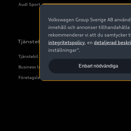
Audi Sport
Volkswagen Group Sverige AB använder
innehåll och annonser tillhandahålla
rekommenderar vi att du samtycker ti
Tjänstebil
integritetspolicy
, en
detaljerad beskri
inställningar“.
Tjänstebil
Enbart nödvändiga
Business lease online
Företagsleasing