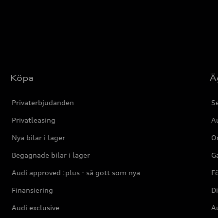
Köpa
Ä
Privaterbjudanden
Se
Privatleasing
Au
Nya bilar i lager
Or
Begagnade bilar i lager
Ga
Audi approved :plus - så gott som nya
F
Finansiering
Di
Audi exclusive
Au