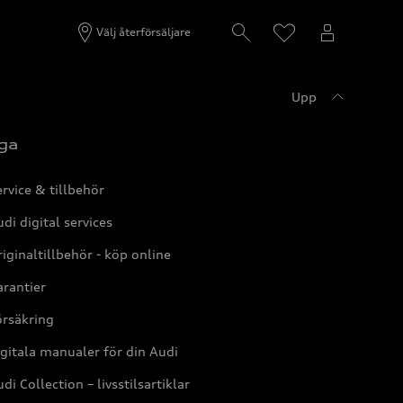
Välj återförsäljare
Upp
ga
rvice & tillbehör
di digital services
iginaltillbehör - köp online
rantier
örsäkring
gitala manualer för din Audi
di Collection – livsstilsartiklar