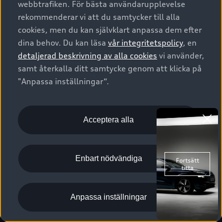
webbtrafiken. För bästa användarupplevelse
Kontakta oss
Garantier
Sportback
Företagsleasing
rekommenderar vi att du samtycker till alla
Finansiering
Boka Service online
Försäkring
cookies, men du kan självklart anpassa dem efter
Audi Sport
Audi exclusive
dina behov. Du kan läsa
vår integritetspolicy
, en
Audi Återförsäljare/-serviceverkstad
Digitala manualer för din Audi
© 2026 AUDI SVERIGE. All Rights Reserved.
detaljerad beskrivning av alla cookies
vi använder,
Provkörning
myAudi
Audi Collection – livsstilsartiklar
samt återkalla ditt samtycke genom att klicka på
Utgivare
Juridiskt
Juridiskt Audi AG
"Anpassa inställningar“.
Pressmeddelanden
Juridiskt Audi Digital Giveaway
Vanliga frågor
Tillgänglighetsredogörelse
Cookies
Nyhetsbrev
2G/3G nätet stängs ned - Hur påverkas min bil av detta?
Anpassa inställningar för cookies
Acceptera alla
Vårt hållbarhetsarbete
Visselblåsarkanaler
Lediga tjänster huvudkontor
Enbart nödvändiga
Lediga tjänster hos Audi Återförsäljare
Kommentar till mediauppgifter om dataläcka
Anpassa inställningar