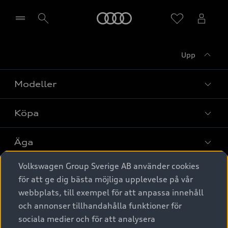
Meny
Upp
Välj återförsäljare
Modeller
Köpa
Alla modeller
Elbilar
Äga
Privaterbjudanden
Laddhybrider
Volkswagen Group Sverige AB använder cookies
Privatleasing
Tjänstebil
Service & tillbehör
A6 modellerna
för att ge dig bästa möjliga upplevelse på vår
Nya bilar i lager
webbplats, till exempel för att anpassa innehåll
Audi digital services
SUV
Om Audi Sverige
Tjänstebil
och annonser tillhandahålla funktioner för
Begagnade bilar i lager
Originaltillbehör - köp online
sociala medier och för att analysera
Avant
Business lease online
Audi approved :plus - så gott som nya