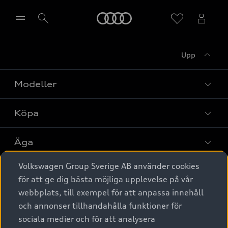
Meny
Upp
Välj återförsäljare
Modeller
Köpa
Alla modeller
Elbilar
Äga
Privaterbjudanden
Laddhybrider
Volkswagen Group Sverige AB använder cookies
Privatleasing
Tjänstebil
Service & tillbehör
A6 modellerna
för att ge dig bästa möjliga upplevelse på vår
Nya bilar i lager
webbplats, till exempel för att anpassa innehåll
Audi digital services
SUV
Om Audi Sverige
Tjänstebil
och annonser tillhandahålla funktioner för
Begagnade bilar i lager
Originaltillbehör - köp online
sociala medier och för att analysera
Avant
Business lease online
Audi approved :plus - så gott som nya