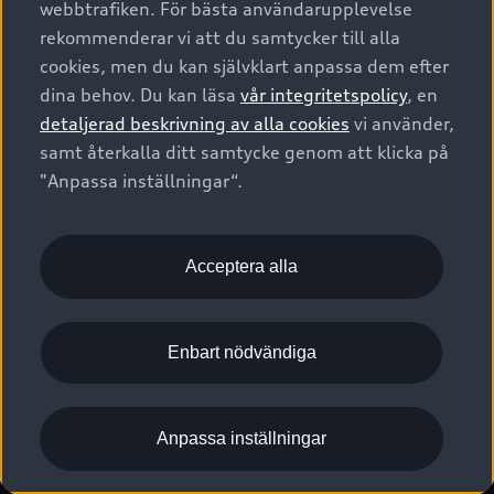
webbtrafiken. För bästa användarupplevelse
Kontakta oss
Garantier
Sportback
Företagsleasing
rekommenderar vi att du samtycker till alla
Finansiering
Boka Service online
Försäkring
cookies, men du kan självklart anpassa dem efter
Audi Sport
Audi exclusive
dina behov. Du kan läsa
vår integritetspolicy
, en
Audi Återförsäljare/-serviceverkstad
Digitala manualer för din Audi
© 2026 AUDI SVERIGE. All Rights Reserved.
detaljerad beskrivning av alla cookies
vi använder,
Provkörning
myAudi
Audi Collection – livsstilsartiklar
samt återkalla ditt samtycke genom att klicka på
Utgivare
Juridiskt
Juridiskt Audi AG
"Anpassa inställningar“.
Pressmeddelanden
Juridiskt Audi Digital Giveaway
Vanliga frågor
Tillgänglighetsredogörelse
Cookies
Nyhetsbrev
2G/3G nätet stängs ned - Hur påverkas min bil av detta?
Anpassa inställningar för cookies
Acceptera alla
Vårt hållbarhetsarbete
Visselblåsarkanaler
Lediga tjänster huvudkontor
Enbart nödvändiga
Lediga tjänster hos Audi Återförsäljare
Kommentar till mediauppgifter om dataläcka
Anpassa inställningar