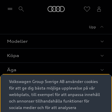
Meny
Upp
Välj återförsäljare
Modeller
Köpa
Alla modeller
Elbilar
Äga
Privaterbjudanden
Laddhybrider
Volkswagen Group Sverige AB använder cookies
Privatleasing
Tjänstebil
Service & tillbehör
A6 modellerna
för att ge dig bästa möjliga upplevelse på vår
Nya bilar i lager
webbplats, till exempel för att anpassa innehåll
Audi digital services
SUV
Om Audi Sverige
Tjänstebil
och annonser tillhandahålla funktioner för
Begagnade bilar i lager
Originaltillbehör - köp online
sociala medier och för att analysera
Avant
Business lease online
Audi approved :plus - så gott som nya