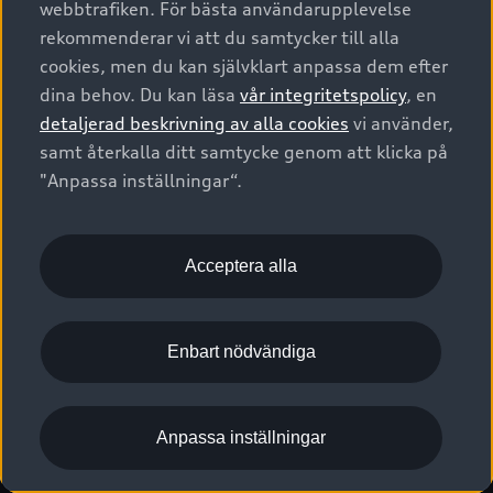
webbtrafiken. För bästa användarupplevelse
Kontakta oss
Garantier
Sportback
Företagsleasing
rekommenderar vi att du samtycker till alla
Finansiering
Boka Service online
Försäkring
cookies, men du kan självklart anpassa dem efter
Audi Sport
Audi exclusive
dina behov. Du kan läsa
vår integritetspolicy
, en
Audi Återförsäljare/-serviceverkstad
Digitala manualer för din Audi
© 2026 AUDI SVERIGE. All Rights Reserved.
detaljerad beskrivning av alla cookies
vi använder,
Provkörning
myAudi
Audi Collection – livsstilsartiklar
samt återkalla ditt samtycke genom att klicka på
Utgivare
Juridiskt
Juridiskt Audi AG
"Anpassa inställningar“.
Pressmeddelanden
Juridiskt Audi Digital Giveaway
Vanliga frågor
Tillgänglighetsredogörelse
Cookies
Nyhetsbrev
2G/3G nätet stängs ned - Hur påverkas min bil av detta?
Anpassa inställningar för cookies
Acceptera alla
Vårt hållbarhetsarbete
Visselblåsarkanaler
Lediga tjänster huvudkontor
Enbart nödvändiga
Lediga tjänster hos Audi Återförsäljare
Kommentar till mediauppgifter om dataläcka
Anpassa inställningar