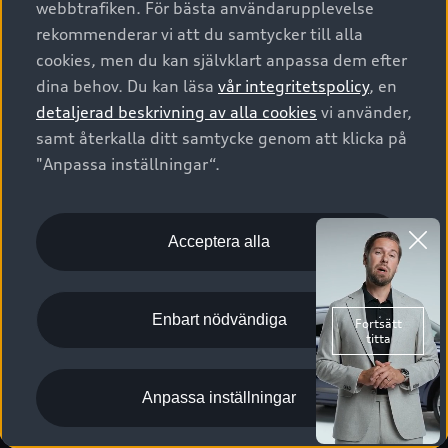
webbtrafiken. För bästa användarupplevelse
Kontakta oss
Garantier
Sportback
Företagsleasing
rekommenderar vi att du samtycker till alla
Finansiering
Boka Service online
Försäkring
cookies, men du kan självklart anpassa dem efter
Audi Sport
Audi exclusive
dina behov. Du kan läsa
vår integritetspolicy
, en
Audi Återförsäljare/-serviceverkstad
Digitala manualer för din Audi
© 2026 AUDI SVERIGE. All Rights Reserved.
detaljerad beskrivning av alla cookies
vi använder,
Provkörning
myAudi
Audi Collection – livsstilsartiklar
samt återkalla ditt samtycke genom att klicka på
Utgivare
Juridiskt
Juridiskt Audi AG
"Anpassa inställningar“.
Pressmeddelanden
Juridiskt Audi Digital Giveaway
Vanliga frågor
Tillgänglighetsredogörelse
Cookies
Nyhetsbrev
2G/3G nätet stängs ned - Hur påverkas min bil av detta?
Anpassa inställningar för cookies
Acceptera alla
Vårt hållbarhetsarbete
Visselblåsarkanaler
Lediga tjänster huvudkontor
Enbart nödvändiga
Lediga tjänster hos Audi Återförsäljare
Kommentar till mediauppgifter om dataläcka
Anpassa inställningar