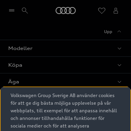
Meny
Upp
Välj återförsäljare
Modeller
Köpa
Alla modeller
Elbilar
Äga
Privaterbjudanden
Laddhybrider
Volkswagen Group Sverige AB använder cookies
Privatleasing
Tjänstebil
Service & tillbehör
A6 modellerna
för att ge dig bästa möjliga upplevelse på vår
Nya bilar i lager
webbplats, till exempel för att anpassa innehåll
Audi digital services
SUV
Om Audi Sverige
Tjänstebil
och annonser tillhandahålla funktioner för
Begagnade bilar i lager
Originaltillbehör - köp online
sociala medier och för att analysera
Avant
Business lease online
Audi approved :plus - så gott som nya