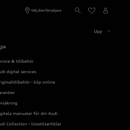
Välj återförsäljare
Upp
ga
rvice & tillbehör
di digital services
iginaltillbehör - köp online
rantier
örsäkring
gitala manualer för din Audi
di Collection – livsstilsartiklar