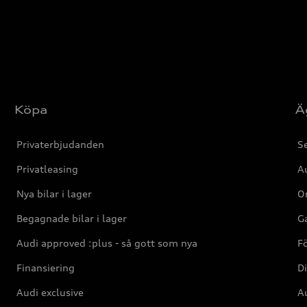
Köpa
Ä
Privaterbjudanden
Se
Privatleasing
Au
Nya bilar i lager
Or
Begagnade bilar i lager
Ga
Audi approved :plus - så gott som nya
F
Finansiering
Di
Audi exclusive
Au