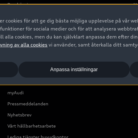
Provkörning
Va
2G
 cookies för att ge dig bästa möjliga upplevelse på vår web
d
 funktioner för sociala medier och för att analysera webbtr
ll alla cookies, men du kan självklart anpassa dem efter di
Om Audi Sverige
vning av alla cookies
vi använder, samt återkalla ditt samt
Kontakta oss
Anpassa inställningar
Boka Service online
Audi Återförsäljare/-serviceverkstad
myAudi
Pressmeddelanden
Nyhetsbrev
Vårt hållbarhetsarbete
Lediga tjänster huvudkontor