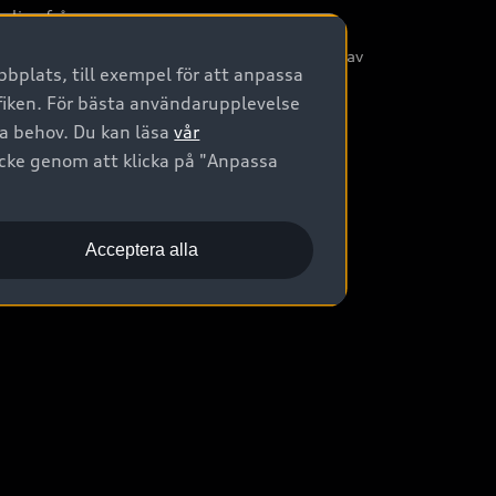
nliga frågor
/3G nätet stängs ned - Hur påverkas min bil av
bplats, till exempel för att anpassa
etta?
afiken. För bästa användarupplevelse
na behov. Du kan läsa
vår
ycke genom att klicka på "Anpassa
Acceptera alla