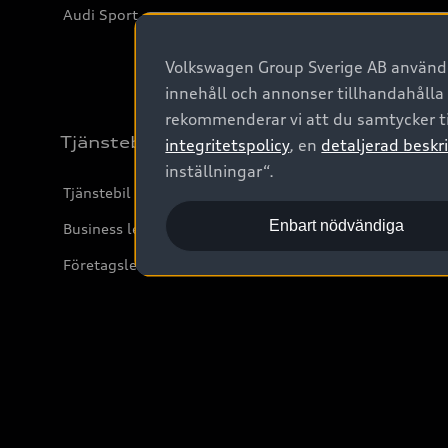
Audi Sport
Volkswagen Group Sverige AB använder
innehåll och annonser tillhandahålla
rekommenderar vi att du samtycker ti
Tjänstebil
integritetspolicy
, en
detaljerad beskri
inställningar“.
Tjänstebil
Enbart nödvändiga
Business lease online
Företagsleasing