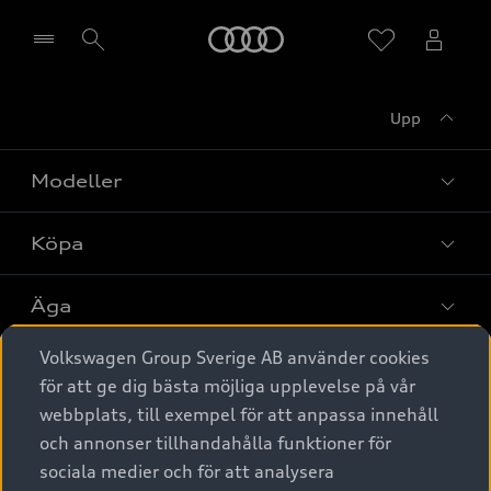
Meny
Upp
Välj återförsäljare
Modeller
Köpa
Alla modeller
Elbilar
Äga
Privaterbjudanden
Laddhybrider
Volkswagen Group Sverige AB använder cookies
Privatleasing
Tjänstebil
Service & tillbehör
A6 modellerna
för att ge dig bästa möjliga upplevelse på vår
Nya bilar i lager
webbplats, till exempel för att anpassa innehåll
Audi digital services
SUV
Om Audi Sverige
Tjänstebil
och annonser tillhandahålla funktioner för
Begagnade bilar i lager
Originaltillbehör - köp online
sociala medier och för att analysera
Avant
Business lease online
Audi approved :plus - så gott som nya