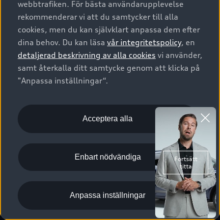
webbtrafiken. För bästa användarupplevelse
Kontakta oss
Garantier
Sportback
Företagsleasing
rekommenderar vi att du samtycker till alla
Finansiering
Boka Service online
Försäkring
cookies, men du kan självklart anpassa dem efter
Audi Sport
Audi exclusive
dina behov. Du kan läsa
vår integritetspolicy
, en
Audi Återförsäljare/-serviceverkstad
Digitala manualer för din Audi
© 2026 AUDI SVERIGE. All Rights Reserved.
detaljerad beskrivning av alla cookies
vi använder,
Provkörning
myAudi
Audi Collection – livsstilsartiklar
samt återkalla ditt samtycke genom att klicka på
Utgivare
Juridiskt
Juridiskt Audi AG
"Anpassa inställningar“.
Pressmeddelanden
Juridiskt Audi Digital Giveaway
Vanliga frågor
Tillgänglighetsredogörelse
Cookies
Nyhetsbrev
2G/3G nätet stängs ned - Hur påverkas min bil av detta?
Anpassa inställningar för cookies
Acceptera alla
Vårt hållbarhetsarbete
Visselblåsarkanaler
Lediga tjänster huvudkontor
Enbart nödvändiga
Lediga tjänster hos Audi Återförsäljare
Kommentar till mediauppgifter om dataläcka
Anpassa inställningar