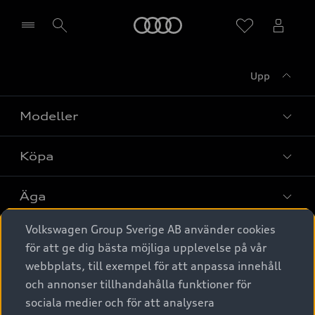
Meny
Upp
Välj återförsäljare
Modeller
Köpa
Alla modeller
Elbilar
Äga
Privaterbjudanden
Laddhybrider
Volkswagen Group Sverige AB använder cookies
Privatleasing
Tjänstebil
Service & tillbehör
A6 modellerna
för att ge dig bästa möjliga upplevelse på vår
Nya bilar i lager
webbplats, till exempel för att anpassa innehåll
Audi digital services
SUV
Om Audi Sverige
Tjänstebil
och annonser tillhandahålla funktioner för
Begagnade bilar i lager
Originaltillbehör - köp online
sociala medier och för att analysera
Avant
Business lease online
Audi approved :plus - så gott som nya