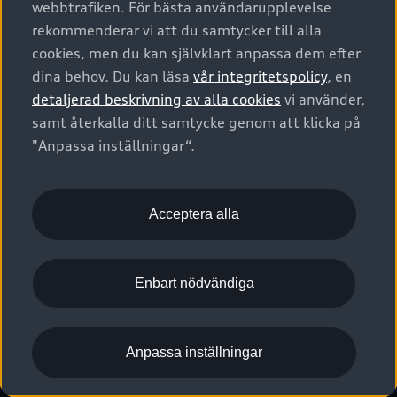
webbtrafiken. För bästa användarupplevelse
Kontakta oss
Garantier
Sportback
Företagsleasing
rekommenderar vi att du samtycker till alla
Finansiering
Boka Service online
Försäkring
cookies, men du kan självklart anpassa dem efter
Audi Sport
Audi exclusive
dina behov. Du kan läsa
vår integritetspolicy
, en
Audi Återförsäljare/-serviceverkstad
Digitala manualer för din Audi
© 2026 AUDI SVERIGE. All Rights Reserved.
detaljerad beskrivning av alla cookies
vi använder,
Provkörning
myAudi
Audi Collection – livsstilsartiklar
samt återkalla ditt samtycke genom att klicka på
Utgivare
Juridiskt
Juridiskt Audi AG
"Anpassa inställningar“.
Pressmeddelanden
Juridiskt Audi Digital Giveaway
Vanliga frågor
Tillgänglighetsredogörelse
Cookies
Nyhetsbrev
2G/3G nätet stängs ned - Hur påverkas min bil av detta?
Anpassa inställningar för cookies
Acceptera alla
Vårt hållbarhetsarbete
Visselblåsarkanaler
Lediga tjänster huvudkontor
Enbart nödvändiga
Lediga tjänster hos Audi Återförsäljare
Kommentar till mediauppgifter om dataläcka
Anpassa inställningar