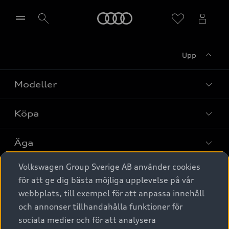
Meny
Upp
Välj återförsäljare
Modeller
Köpa
Alla modeller
Elbilar
Äga
Privaterbjudanden
Laddhybrider
Volkswagen Group Sverige AB använder cookies
Privatleasing
Tjänstebil
Service & tillbehör
A6 modellerna
för att ge dig bästa möjliga upplevelse på vår
Nya bilar i lager
webbplats, till exempel för att anpassa innehåll
Audi digital services
SUV
Om Audi Sverige
Tjänstebil
och annonser tillhandahålla funktioner för
Begagnade bilar i lager
Originaltillbehör - köp online
sociala medier och för att analysera
Avant
Business lease online
Audi approved :plus - så gott som nya