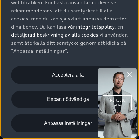
webbtrafiken. För bästa användarupplevelse
Kontakta oss
Garantier
Sportback
Företagsleasing
rekommenderar vi att du samtycker till alla
Finansiering
Boka Service online
Försäkring
cookies, men du kan självklart anpassa dem efter
Audi Sport
Audi exclusive
dina behov. Du kan läsa
vår integritetspolicy
, en
Audi Återförsäljare/-serviceverkstad
Digitala manualer för din Audi
© 2026 AUDI SVERIGE. All Rights Reserved.
detaljerad beskrivning av alla cookies
vi använder,
Provkörning
myAudi
Audi Collection – livsstilsartiklar
samt återkalla ditt samtycke genom att klicka på
Utgivare
Juridiskt
Juridiskt Audi AG
"Anpassa inställningar“.
Pressmeddelanden
Juridiskt Audi Digital Giveaway
Vanliga frågor
Tillgänglighetsredogörelse
Cookies
Nyhetsbrev
2G/3G nätet stängs ned - Hur påverkas min bil av detta?
Anpassa inställningar för cookies
Acceptera alla
Vårt hållbarhetsarbete
Visselblåsarkanaler
Lediga tjänster huvudkontor
Enbart nödvändiga
Lediga tjänster hos Audi Återförsäljare
Kommentar till mediauppgifter om dataläcka
Anpassa inställningar