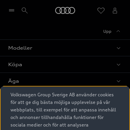
Meny
Upp
Välj återförsäljare
Modeller
Köpa
Alla modeller
Elbilar
Äga
Privaterbjudanden
Laddhybrider
Volkswagen Group Sverige AB använder cookies
Privatleasing
Tjänstebil
Service & tillbehör
A6 modellerna
för att ge dig bästa möjliga upplevelse på vår
Nya bilar i lager
webbplats, till exempel för att anpassa innehåll
Audi digital services
SUV
Om Audi Sverige
Tjänstebil
och annonser tillhandahålla funktioner för
Begagnade bilar i lager
Originaltillbehör - köp online
sociala medier och för att analysera
Avant
Business lease online
Audi approved :plus - så gott som nya