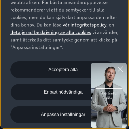
webbtrafiken. För bästa användarupplevelse
Kontakta oss
Garantier
Sportback
Företagsleasing
rekommenderar vi att du samtycker till alla
Finansiering
Boka Service online
Försäkring
cookies, men du kan självklart anpassa dem efter
Audi Sport
Audi exclusive
dina behov. Du kan läsa
vår integritetspolicy
, en
Audi Återförsäljare/-serviceverkstad
Digitala manualer för din Audi
© 2026 AUDI SVERIGE. All Rights Reserved.
detaljerad beskrivning av alla cookies
vi använder,
Provkörning
myAudi
Audi Collection – livsstilsartiklar
samt återkalla ditt samtycke genom att klicka på
Utgivare
Juridiskt
Juridiskt Audi AG
"Anpassa inställningar“.
Pressmeddelanden
Juridiskt Audi Digital Giveaway
Vanliga frågor
Tillgänglighetsredogörelse
Cookies
Nyhetsbrev
2G/3G nätet stängs ned - Hur påverkas min bil av detta?
Anpassa inställningar för cookies
Acceptera alla
Vårt hållbarhetsarbete
Visselblåsarkanaler
Lediga tjänster huvudkontor
Enbart nödvändiga
Lediga tjänster hos Audi Återförsäljare
Kommentar till mediauppgifter om dataläcka
Anpassa inställningar