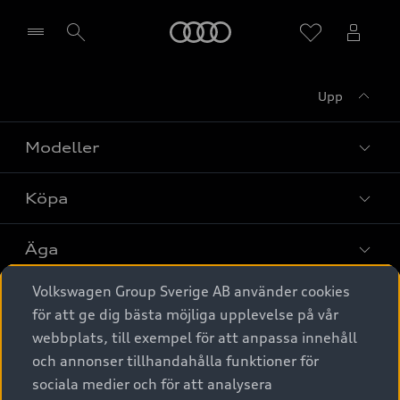
Meny
Upp
Välj återförsäljare
Modeller
Köpa
Alla modeller
Elbilar
Äga
Privaterbjudanden
Laddhybrider
Volkswagen Group Sverige AB använder cookies
Privatleasing
Tjänstebil
Service & tillbehör
A6 modellerna
för att ge dig bästa möjliga upplevelse på vår
Nya bilar i lager
webbplats, till exempel för att anpassa innehåll
Audi digital services
SUV
Om Audi Sverige
Tjänstebil
och annonser tillhandahålla funktioner för
Begagnade bilar i lager
Originaltillbehör - köp online
sociala medier och för att analysera
Avant
Business lease online
Audi approved :plus - så gott som nya