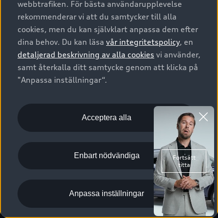
webbtrafiken. För bästa användarupplevelse
Kontakta oss
Garantier
Sportback
Företagsleasing
rekommenderar vi att du samtycker till alla
Finansiering
Boka Service online
Försäkring
cookies, men du kan självklart anpassa dem efter
Audi Sport
Audi exclusive
dina behov. Du kan läsa
vår integritetspolicy
, en
Audi Återförsäljare/-serviceverkstad
Digitala manualer för din Audi
© 2026 AUDI SVERIGE. All Rights Reserved.
detaljerad beskrivning av alla cookies
vi använder,
Provkörning
myAudi
Audi Collection – livsstilsartiklar
samt återkalla ditt samtycke genom att klicka på
Utgivare
Juridiskt
Juridiskt Audi AG
"Anpassa inställningar“.
Pressmeddelanden
Juridiskt Audi Digital Giveaway
Vanliga frågor
Tillgänglighetsredogörelse
Cookies
Nyhetsbrev
2G/3G nätet stängs ned - Hur påverkas min bil av detta?
Anpassa inställningar för cookies
Acceptera alla
Vårt hållbarhetsarbete
Visselblåsarkanaler
Lediga tjänster huvudkontor
Enbart nödvändiga
Lediga tjänster hos Audi Återförsäljare
Kommentar till mediauppgifter om dataläcka
Anpassa inställningar