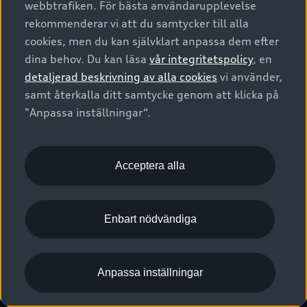
webbtrafiken. För bästa användarupplevelse
Kontakta oss
Garantier
Sportback
Företagsleasing
rekommenderar vi att du samtycker till alla
Finansiering
Boka Service online
Försäkring
cookies, men du kan självklart anpassa dem efter
Audi Sport
Audi exclusive
dina behov. Du kan läsa
vår integritetspolicy
, en
Audi Återförsäljare/-serviceverkstad
Digitala manualer för din Audi
© 2026 AUDI SVERIGE. All Rights Reserved.
detaljerad beskrivning av alla cookies
vi använder,
Provkörning
myAudi
Audi Collection – livsstilsartiklar
samt återkalla ditt samtycke genom att klicka på
Utgivare
Juridiskt
Juridiskt Audi AG
"Anpassa inställningar“.
Pressmeddelanden
Juridiskt Audi Digital Giveaway
Vanliga frågor
Tillgänglighetsredogörelse
Cookies
Nyhetsbrev
2G/3G nätet stängs ned - Hur påverkas min bil av detta?
Anpassa inställningar för cookies
Acceptera alla
Vårt hållbarhetsarbete
Visselblåsarkanaler
Lediga tjänster huvudkontor
Enbart nödvändiga
Lediga tjänster hos Audi Återförsäljare
Kommentar till mediauppgifter om dataläcka
Anpassa inställningar