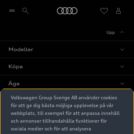
Meny
Upp
Välj återförsäljare
Modeller
Köpa
Alla modeller
Elbilar
Äga
Privaterbjudanden
Laddhybrider
Volkswagen Group Sverige AB använder cookies
Privatleasing
Tjänstebil
Service & tillbehör
A6 modellerna
för att ge dig bästa möjliga upplevelse på vår
Nya bilar i lager
webbplats, till exempel för att anpassa innehåll
Audi digital services
SUV
Om Audi Sverige
Tjänstebil
och annonser tillhandahålla funktioner för
Begagnade bilar i lager
Originaltillbehör - köp online
sociala medier och för att analysera
Avant
Business lease online
Audi approved :plus - så gott som nya