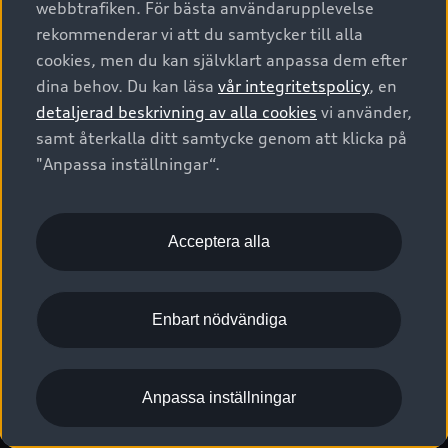
webbtrafiken. För bästa användarupplevelse
Kontakta oss
Garantier
Sportback
Företagsleasing
rekommenderar vi att du samtycker till alla
Finansiering
Boka Service online
Försäkring
cookies, men du kan självklart anpassa dem efter
Audi Sport
Audi exclusive
dina behov. Du kan läsa
vår integritetspolicy
, en
Audi Återförsäljare/-serviceverkstad
Digitala manualer för din Audi
© 2026 AUDI SVERIGE. All Rights Reserved.
detaljerad beskrivning av alla cookies
vi använder,
Provkörning
myAudi
Audi Collection – livsstilsartiklar
samt återkalla ditt samtycke genom att klicka på
Utgivare
Juridiskt
Juridiskt Audi AG
"Anpassa inställningar“.
Pressmeddelanden
Juridiskt Audi Digital Giveaway
Vanliga frågor
Tillgänglighetsredogörelse
Cookies
Nyhetsbrev
2G/3G nätet stängs ned - Hur påverkas min bil av detta?
Anpassa inställningar för cookies
Acceptera alla
Vårt hållbarhetsarbete
Visselblåsarkanaler
Lediga tjänster huvudkontor
Enbart nödvändiga
Lediga tjänster hos Audi Återförsäljare
Kommentar till mediauppgifter om dataläcka
Anpassa inställningar