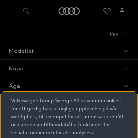
Meny
Upp
Välj återförsäljare
Modeller
Köpa
Alla modeller
Elbilar
Äga
Privaterbjudanden
Laddhybrider
Volkswagen Group Sverige AB använder cookies
Privatleasing
Tjänstebil
Service & tillbehör
A6 modellerna
för att ge dig bästa möjliga upplevelse på vår
Nya bilar i lager
webbplats, till exempel för att anpassa innehåll
Audi digital services
SUV
Om Audi Sverige
Tjänstebil
och annonser tillhandahålla funktioner för
Begagnade bilar i lager
Originaltillbehör - köp online
sociala medier och för att analysera
Avant
Business lease online
Audi approved :plus - så gott som nya