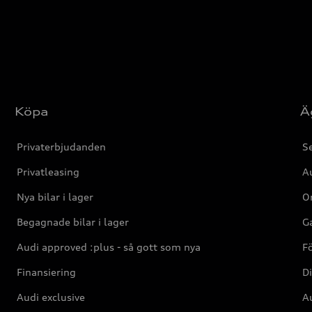
Köpa
Ä
Privaterbjudanden
Se
Privatleasing
Au
Nya bilar i lager
Or
Begagnade bilar i lager
Ga
Audi approved :plus - så gott som nya
F
Finansiering
Di
Audi exclusive
Au