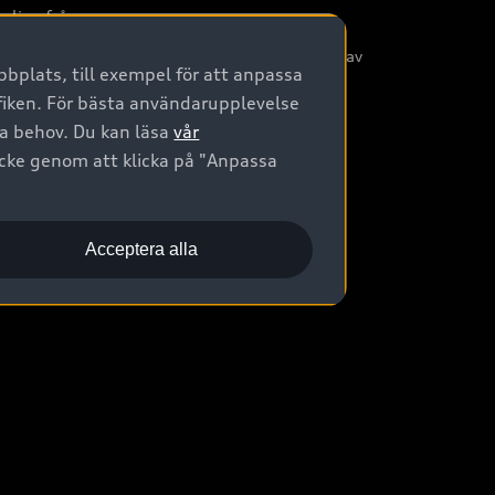
nliga frågor
/3G nätet stängs ned - Hur påverkas min bil av
bplats, till exempel för att anpassa
etta?
afiken. För bästa användarupplevelse
na behov. Du kan läsa
vår
ycke genom att klicka på "Anpassa
Acceptera alla