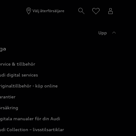
Välj återförsäljare
Upp
ga
rvice & tillbehör
di digital services
iginaltillbehör - köp online
rantier
örsäkring
gitala manualer för din Audi
di Collection – livsstilsartiklar