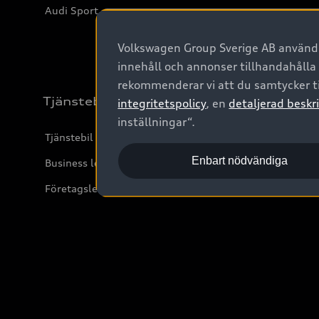
Audi Sport
Volkswagen Group Sverige AB använder
innehåll och annonser tillhandahålla
rekommenderar vi att du samtycker ti
Tjänstebil
integritetspolicy
, en
detaljerad beskri
inställningar“.
Tjänstebil
Enbart nödvändiga
Business lease online
Företagsleasing