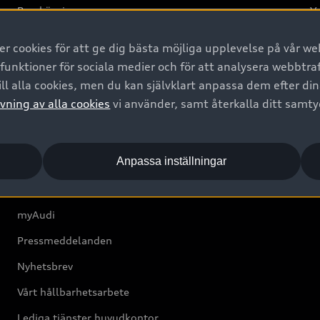
Provkörning
Va
2G
 cookies för att ge dig bästa möjliga upplevelse på vår web
d
 funktioner för sociala medier och för att analysera webbtr
ll alla cookies, men du kan självklart anpassa dem efter di
Om Audi Sverige
vning av alla cookies
vi använder, samt återkalla ditt samt
Kontakta oss
Anpassa inställningar
Boka Service online
Audi Återförsäljare/-serviceverkstad
myAudi
Pressmeddelanden
Nyhetsbrev
Vårt hållbarhetsarbete
Lediga tjänster huvudkontor