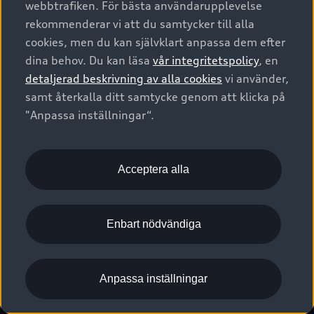
webbtrafiken. För bästa användarupplevelse
Kontakta oss
Garantier
Sportback
Företagsleasing
rekommenderar vi att du samtycker till alla
Finansiering
Boka Service online
Försäkring
cookies, men du kan självklart anpassa dem efter
Audi Sport
Audi exclusive
dina behov. Du kan läsa
vår integritetspolicy
, en
Audi Återförsäljare/-serviceverkstad
Digitala manualer för din Audi
© 2026 AUDI SVERIGE. All Rights Reserved.
detaljerad beskrivning av alla cookies
vi använder,
Provkörning
myAudi
Audi Collection – livsstilsartiklar
samt återkalla ditt samtycke genom att klicka på
Utgivare
Juridiskt
Juridiskt Audi AG
"Anpassa inställningar“.
Pressmeddelanden
Juridiskt Audi Digital Giveaway
Vanliga frågor
Tillgänglighetsredogörelse
Cookies
Nyhetsbrev
2G/3G nätet stängs ned - Hur påverkas min bil av detta?
Anpassa inställningar för cookies
Acceptera alla
Vårt hållbarhetsarbete
Visselblåsarkanaler
Lediga tjänster huvudkontor
Enbart nödvändiga
Lediga tjänster hos Audi Återförsäljare
Kommentar till mediauppgifter om dataläcka
Anpassa inställningar