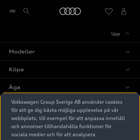
Meny
Upp
Välj återförsäljare
Modeller
Köpa
Alla modeller
Elbilar
Äga
Privaterbjudanden
Laddhybrider
Volkswagen Group Sverige AB använder cookies
Privatleasing
Tjänstebil
Service & tillbehör
A6 modellerna
för att ge dig bästa möjliga upplevelse på vår
Nya bilar i lager
webbplats, till exempel för att anpassa innehåll
Audi digital services
SUV
Om Audi Sverige
Tjänstebil
och annonser tillhandahålla funktioner för
Begagnade bilar i lager
Originaltillbehör - köp online
sociala medier och för att analysera
Avant
Business lease online
Audi approved :plus - så gott som nya