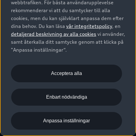
webbtrafiken. För bästa användarupplevelse
Kontakta oss
Garantier
Sportback
Företagsleasing
rekommenderar vi att du samtycker till alla
Finansiering
Boka Service online
Försäkring
cookies, men du kan självklart anpassa dem efter
Audi Sport
Audi exclusive
dina behov. Du kan läsa
vår integritetspolicy
, en
Audi Återförsäljare/-serviceverkstad
Digitala manualer för din Audi
© 2026 AUDI SVERIGE. All Rights Reserved.
detaljerad beskrivning av alla cookies
vi använder,
Provkörning
myAudi
Audi Collection – livsstilsartiklar
samt återkalla ditt samtycke genom att klicka på
Utgivare
Juridiskt
Juridiskt Audi AG
"Anpassa inställningar“.
Pressmeddelanden
Juridiskt Audi Digital Giveaway
Vanliga frågor
Tillgänglighetsredogörelse
Cookies
Nyhetsbrev
2G/3G nätet stängs ned - Hur påverkas min bil av detta?
Anpassa inställningar för cookies
Acceptera alla
Vårt hållbarhetsarbete
Visselblåsarkanaler
Lediga tjänster huvudkontor
Enbart nödvändiga
Lediga tjänster hos Audi Återförsäljare
Kommentar till mediauppgifter om dataläcka
Anpassa inställningar