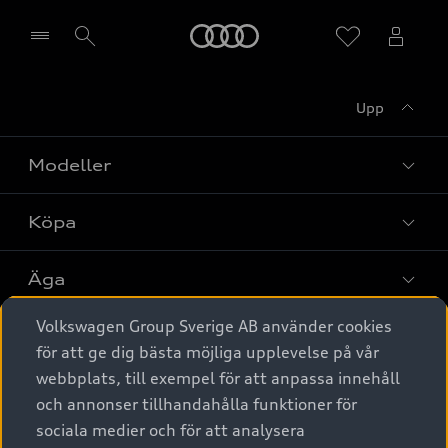
Meny
Upp
Välj återförsäljare
Modeller
Köpa
Alla modeller
Elbilar
Äga
Privaterbjudanden
Laddhybrider
Volkswagen Group Sverige AB använder cookies
Privatleasing
Tjänstebil
Service & tillbehör
A6 modellerna
för att ge dig bästa möjliga upplevelse på vår
Nya bilar i lager
webbplats, till exempel för att anpassa innehåll
Audi digital services
SUV
Om Audi Sverige
Tjänstebil
och annonser tillhandahålla funktioner för
Begagnade bilar i lager
Originaltillbehör - köp online
sociala medier och för att analysera
Avant
Business lease online
Audi approved :plus - så gott som nya