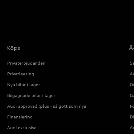
Köpa
Ä
Privaterbjudanden
Se
Privatleasing
Au
Nya bilar i lager
Or
Begagnade bilar i lager
Ga
Audi approved :plus - så gott som nya
F
Finansiering
Di
Audi exclusive
Au