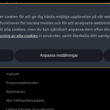
Provkörning
Va
2G
 cookies för att ge dig bästa möjliga upplevelse på vår web
d
 funktioner för sociala medier och för att analysera webbtr
ll alla cookies, men du kan självklart anpassa dem efter di
Om Audi Sverige
vning av alla cookies
vi använder, samt återkalla ditt samt
Kontakta oss
Anpassa inställningar
Boka Service online
Audi Återförsäljare/-serviceverkstad
myAudi
Pressmeddelanden
Nyhetsbrev
Vårt hållbarhetsarbete
Lediga tjänster huvudkontor