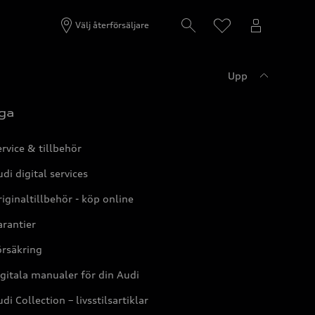
Välj återförsäljare
Upp
ga
rvice & tillbehör
di digital services
iginaltillbehör - köp online
rantier
örsäkring
gitala manualer för din Audi
di Collection – livsstilsartiklar