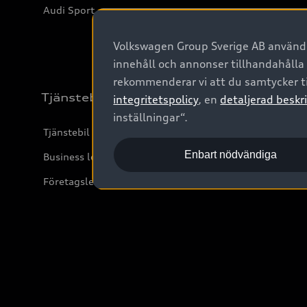
Audi Sport
Volkswagen Group Sverige AB använder
innehåll och annonser tillhandahålla
rekommenderar vi att du samtycker ti
Tjänstebil
integritetspolicy
, en
detaljerad beskri
inställningar“.
Tjänstebil
Enbart nödvändiga
Business lease online
Företagsleasing