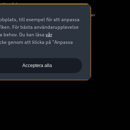
nliga frågor
/3G nätet stängs ned - Hur påverkas min bil av
bplats, till exempel för att anpassa
etta?
afiken. För bästa användarupplevelse
na behov. Du kan läsa
vår
ycke genom att klicka på "Anpassa
Acceptera alla