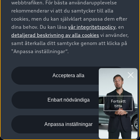
webbtrafiken. För bästa användarupplevelse
Kontakta oss
Garantier
Sportback
Företagsleasing
rekommenderar vi att du samtycker till alla
Finansiering
Boka Service online
Försäkring
cookies, men du kan självklart anpassa dem efter
Audi Sport
Audi exclusive
dina behov. Du kan läsa
vår integritetspolicy
, en
Audi Återförsäljare/-serviceverkstad
Digitala manualer för din Audi
© 2026 AUDI SVERIGE. All Rights Reserved.
detaljerad beskrivning av alla cookies
vi använder,
Provkörning
myAudi
Audi Collection – livsstilsartiklar
samt återkalla ditt samtycke genom att klicka på
Utgivare
Juridiskt
Juridiskt Audi AG
"Anpassa inställningar“.
Pressmeddelanden
Juridiskt Audi Digital Giveaway
Vanliga frågor
Tillgänglighetsredogörelse
Cookies
Nyhetsbrev
2G/3G nätet stängs ned - Hur påverkas min bil av detta?
Anpassa inställningar för cookies
Acceptera alla
Vårt hållbarhetsarbete
Visselblåsarkanaler
Lediga tjänster huvudkontor
Enbart nödvändiga
Lediga tjänster hos Audi Återförsäljare
Kommentar till mediauppgifter om dataläcka
Anpassa inställningar