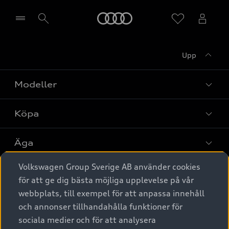
Meny
Upp
Välj återförsäljare
Modeller
Köpa
Alla modeller
Elbilar
Äga
Privaterbjudanden
Laddhybrider
Volkswagen Group Sverige AB använder cookies
Privatleasing
Tjänstebil
Service & tillbehör
A6 modellerna
för att ge dig bästa möjliga upplevelse på vår
Nya bilar i lager
webbplats, till exempel för att anpassa innehåll
Audi digital services
SUV
Om Audi Sverige
Tjänstebil
och annonser tillhandahålla funktioner för
Begagnade bilar i lager
Originaltillbehör - köp online
sociala medier och för att analysera
Avant
Business lease online
Audi approved :plus - så gott som nya