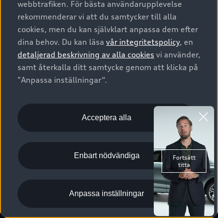
webbtrafiken. För bästa användarupplevelse
Kontakta oss
Garantier
Sportback
Företagsleasing
rekommenderar vi att du samtycker till alla
Finansiering
Boka Service online
Försäkring
cookies, men du kan självklart anpassa dem efter
Audi Sport
Audi exclusive
dina behov. Du kan läsa
vår integritetspolicy
, en
Audi Återförsäljare/-serviceverkstad
Digitala manualer för din Audi
© 2026 AUDI SVERIGE. All Rights Reserved.
detaljerad beskrivning av alla cookies
vi använder,
Provkörning
myAudi
Audi Collection – livsstilsartiklar
samt återkalla ditt samtycke genom att klicka på
Utgivare
Juridiskt
Juridiskt Audi AG
"Anpassa inställningar“.
Pressmeddelanden
Juridiskt Audi Digital Giveaway
Vanliga frågor
Tillgänglighetsredogörelse
Cookies
Nyhetsbrev
2G/3G nätet stängs ned - Hur påverkas min bil av detta?
Anpassa inställningar för cookies
Acceptera alla
Vårt hållbarhetsarbete
Visselblåsarkanaler
Lediga tjänster huvudkontor
Enbart nödvändiga
Lediga tjänster hos Audi Återförsäljare
Kommentar till mediauppgifter om dataläcka
Anpassa inställningar