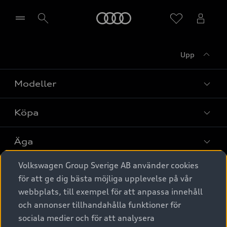
Meny
Upp
Välj återförsäljare
Modeller
Köpa
Alla modeller
Elbilar
Äga
Privaterbjudanden
Laddhybrider
Volkswagen Group Sverige AB använder cookies
Privatleasing
Tjänstebil
Service & tillbehör
A6 modellerna
för att ge dig bästa möjliga upplevelse på vår
Nya bilar i lager
webbplats, till exempel för att anpassa innehåll
Audi digital services
SUV
Om Audi Sverige
Tjänstebil
och annonser tillhandahålla funktioner för
Begagnade bilar i lager
Originaltillbehör - köp online
sociala medier och för att analysera
Avant
Business lease online
Audi approved :plus - så gott som nya