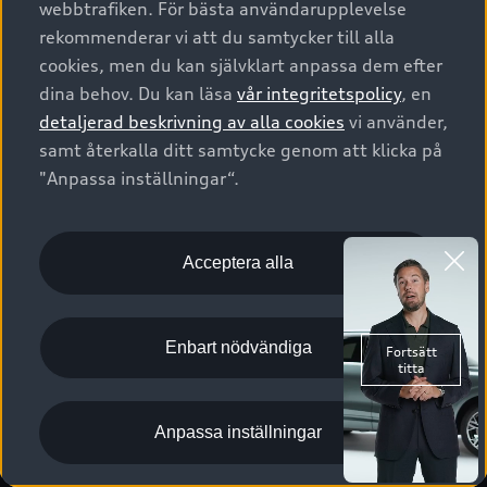
webbtrafiken. För bästa användarupplevelse
Kontakta oss
Garantier
Sportback
Företagsleasing
rekommenderar vi att du samtycker till alla
Finansiering
Boka Service online
Försäkring
cookies, men du kan självklart anpassa dem efter
Audi Sport
Audi exclusive
dina behov. Du kan läsa
vår integritetspolicy
, en
Audi Återförsäljare/-serviceverkstad
Digitala manualer för din Audi
© 2026 AUDI SVERIGE. All Rights Reserved.
detaljerad beskrivning av alla cookies
vi använder,
Provkörning
myAudi
Audi Collection – livsstilsartiklar
samt återkalla ditt samtycke genom att klicka på
Utgivare
Juridiskt
Juridiskt Audi AG
"Anpassa inställningar“.
Pressmeddelanden
Juridiskt Audi Digital Giveaway
Vanliga frågor
Tillgänglighetsredogörelse
Cookies
Nyhetsbrev
2G/3G nätet stängs ned - Hur påverkas min bil av detta?
Anpassa inställningar för cookies
Acceptera alla
Vårt hållbarhetsarbete
Visselblåsarkanaler
Lediga tjänster huvudkontor
Enbart nödvändiga
Lediga tjänster hos Audi Återförsäljare
Kommentar till mediauppgifter om dataläcka
Anpassa inställningar