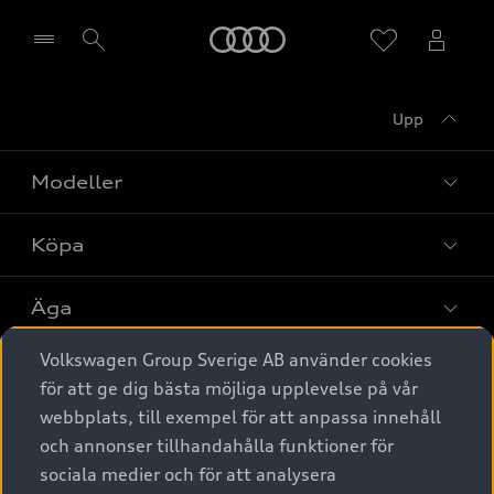
Meny
Upp
Välj återförsäljare
Modeller
Köpa
Alla modeller
Elbilar
Äga
Privaterbjudanden
Laddhybrider
Volkswagen Group Sverige AB använder cookies
Privatleasing
Tjänstebil
Service & tillbehör
A6 modellerna
för att ge dig bästa möjliga upplevelse på vår
Nya bilar i lager
webbplats, till exempel för att anpassa innehåll
Audi digital services
SUV
Om Audi Sverige
Tjänstebil
och annonser tillhandahålla funktioner för
Begagnade bilar i lager
Originaltillbehör - köp online
sociala medier och för att analysera
Avant
Business lease online
Audi approved :plus - så gott som nya