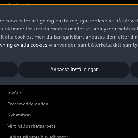
Provkörning
Va
2G
 cookies för att ge dig bästa möjliga upplevelse på vår web
d
 funktioner för sociala medier och för att analysera webbtr
ll alla cookies, men du kan självklart anpassa dem efter di
Om Audi Sverige
vning av alla cookies
vi använder, samt återkalla ditt samt
Kontakta oss
Anpassa inställningar
Boka Service online
Audi Återförsäljare/-serviceverkstad
myAudi
Pressmeddelanden
Nyhetsbrev
Vårt hållbarhetsarbete
Lediga tjänster huvudkontor