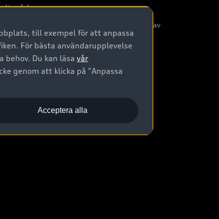
nliga frågor
/3G nätet stängs ned - Hur påverkas min bil av
bplats, till exempel för att anpassa
etta?
afiken. För bästa användarupplevelse
na behov. Du kan läsa
vår
ycke genom att klicka på "Anpassa
Acceptera alla