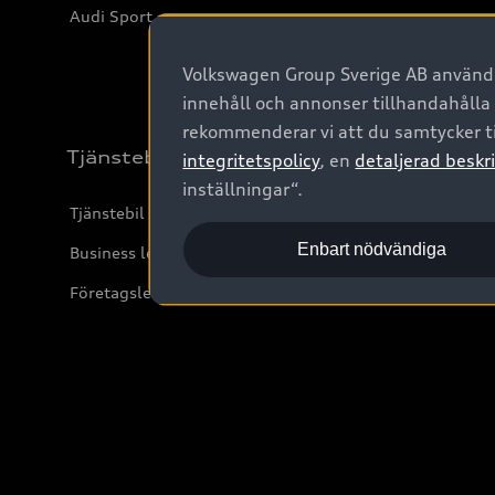
Audi Sport
Volkswagen Group Sverige AB använder
innehåll och annonser tillhandahålla
rekommenderar vi att du samtycker ti
Tjänstebil
integritetspolicy
, en
detaljerad beskri
inställningar“.
Tjänstebil
Enbart nödvändiga
Business lease online
Företagsleasing