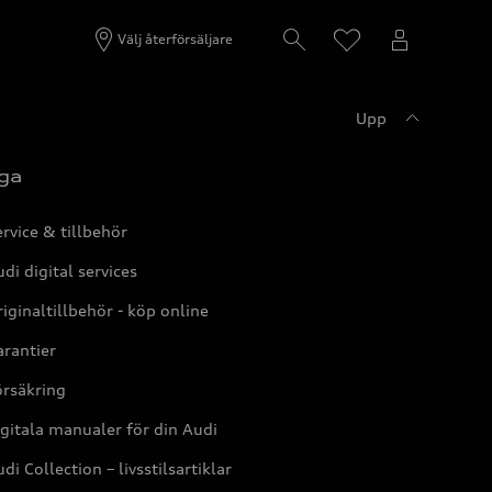
Välj återförsäljare
Upp
ga
rvice & tillbehör
di digital services
iginaltillbehör - köp online
rantier
örsäkring
gitala manualer för din Audi
di Collection – livsstilsartiklar