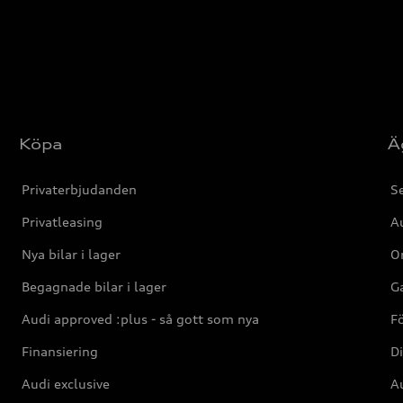
Köpa
Ä
Privaterbjudanden
Se
Privatleasing
Au
Nya bilar i lager
Or
Begagnade bilar i lager
Ga
Audi approved :plus - så gott som nya
F
Finansiering
Di
Audi exclusive
Au