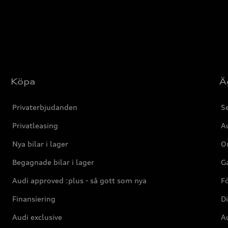
Köpa
Ä
Privaterbjudanden
Se
Privatleasing
Au
Nya bilar i lager
Or
Begagnade bilar i lager
Ga
Audi approved :plus - så gott som nya
F
Finansiering
Di
Audi exclusive
Au