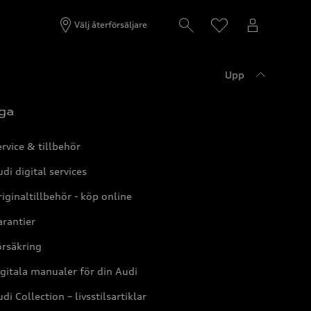
Välj återförsäljare
Upp
ga
rvice & tillbehör
di digital services
iginaltillbehör - köp online
rantier
örsäkring
gitala manualer för din Audi
di Collection – livsstilsartiklar