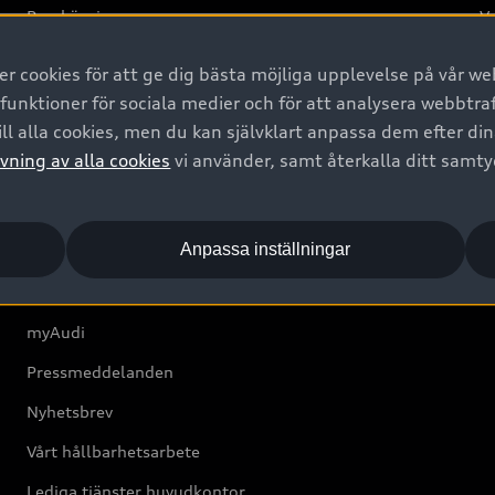
Provkörning
Va
2G
 cookies för att ge dig bästa möjliga upplevelse på vår web
d
 funktioner för sociala medier och för att analysera webbtr
ll alla cookies, men du kan självklart anpassa dem efter di
Om Audi Sverige
vning av alla cookies
vi använder, samt återkalla ditt samt
Kontakta oss
Anpassa inställningar
Boka Service online
Audi Återförsäljare/-serviceverkstad
myAudi
Pressmeddelanden
Nyhetsbrev
Vårt hållbarhetsarbete
Lediga tjänster huvudkontor