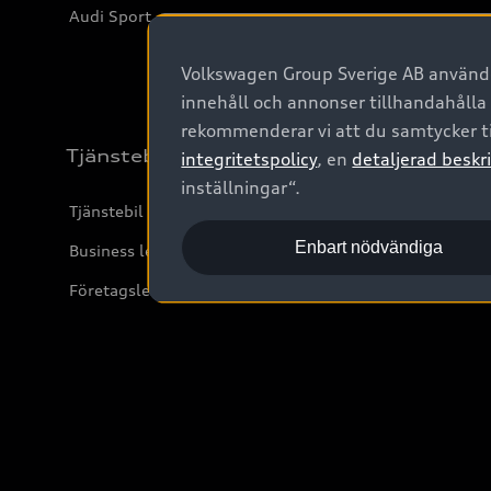
Audi Sport
Volkswagen Group Sverige AB använder
innehåll och annonser tillhandahålla
rekommenderar vi att du samtycker ti
Tjänstebil
integritetspolicy
, en
detaljerad beskri
inställningar“.
Tjänstebil
Enbart nödvändiga
Business lease online
Företagsleasing