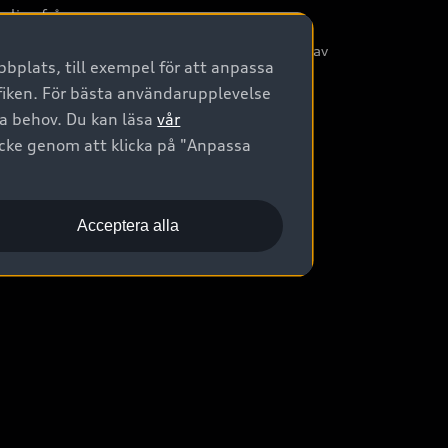
nliga frågor
/3G nätet stängs ned - Hur påverkas min bil av
bplats, till exempel för att anpassa
etta?
afiken. För bästa användarupplevelse
na behov. Du kan läsa
vår
ycke genom att klicka på "Anpassa
Acceptera alla