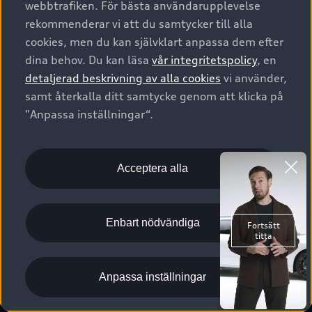
webbtrafiken. För bästa användarupplevelse
Kontakta oss
Garantier
Sportback
Företagsleasing
rekommenderar vi att du samtycker till alla
Finansiering
Boka Service online
Försäkring
cookies, men du kan självklart anpassa dem efter
Audi Sport
Audi exclusive
dina behov. Du kan läsa
vår integritetspolicy
, en
Audi Återförsäljare/-serviceverkstad
Digitala manualer för din Audi
© 2026 AUDI SVERIGE. All Rights Reserved.
detaljerad beskrivning av alla cookies
vi använder,
Provkörning
myAudi
Audi Collection – livsstilsartiklar
samt återkalla ditt samtycke genom att klicka på
Utgivare
Juridiskt
Juridiskt Audi AG
"Anpassa inställningar“.
Pressmeddelanden
Juridiskt Audi Digital Giveaway
Vanliga frågor
Tillgänglighetsredogörelse
Cookies
Nyhetsbrev
2G/3G nätet stängs ned - Hur påverkas min bil av detta?
Anpassa inställningar för cookies
Acceptera alla
Vårt hållbarhetsarbete
Visselblåsarkanaler
Lediga tjänster huvudkontor
Enbart nödvändiga
Lediga tjänster hos Audi Återförsäljare
Kommentar till mediauppgifter om dataläcka
Anpassa inställningar