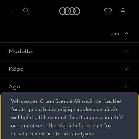
Meny
Upp
Välj återförsäljare
Modeller
Köpa
Alla modeller
Elbilar
Äga
Privaterbjudanden
Laddhybrider
Volkswagen Group Sverige AB använder cookies
Privatleasing
Tjänstebil
Service & tillbehör
A6 modellerna
för att ge dig bästa möjliga upplevelse på vår
Nya bilar i lager
webbplats, till exempel för att anpassa innehåll
Audi digital services
SUV
Om Audi Sverige
Tjänstebil
och annonser tillhandahålla funktioner för
Begagnade bilar i lager
Originaltillbehör - köp online
sociala medier och för att analysera
Avant
Business lease online
Audi approved :plus - så gott som nya