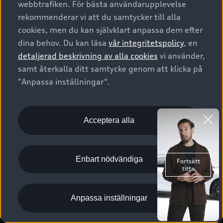
webbtrafiken. För bästa användarupplevelse
Kontakta oss
Garantier
Sportback
Företagsleasing
rekommenderar vi att du samtycker till alla
Finansiering
Boka Service online
Försäkring
cookies, men du kan självklart anpassa dem efter
Audi Sport
Audi exclusive
dina behov. Du kan läsa
vår integritetspolicy
, en
Audi Återförsäljare/-serviceverkstad
Digitala manualer för din Audi
© 2026 AUDI SVERIGE. All Rights Reserved.
detaljerad beskrivning av alla cookies
vi använder,
Provkörning
myAudi
Audi Collection – livsstilsartiklar
samt återkalla ditt samtycke genom att klicka på
Utgivare
Juridiskt
Juridiskt Audi AG
"Anpassa inställningar“.
Pressmeddelanden
Juridiskt Audi Digital Giveaway
Vanliga frågor
Tillgänglighetsredogörelse
Cookies
Nyhetsbrev
2G/3G nätet stängs ned - Hur påverkas min bil av detta?
Anpassa inställningar för cookies
Acceptera alla
Vårt hållbarhetsarbete
Visselblåsarkanaler
Lediga tjänster huvudkontor
Enbart nödvändiga
Lediga tjänster hos Audi Återförsäljare
Kommentar till mediauppgifter om dataläcka
Anpassa inställningar