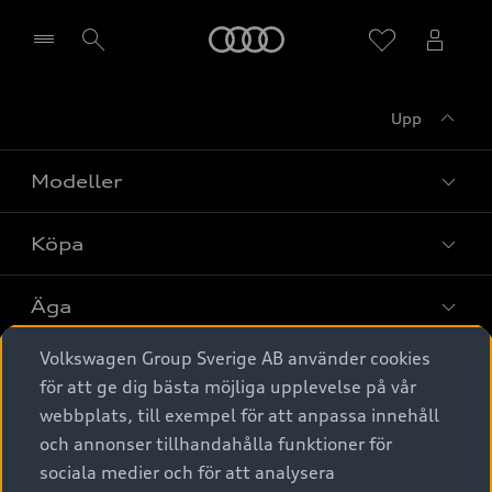
Meny
Upp
Välj återförsäljare
Modeller
Köpa
Alla modeller
Elbilar
Äga
Privaterbjudanden
Laddhybrider
Volkswagen Group Sverige AB använder cookies
Privatleasing
Tjänstebil
Service & tillbehör
A6 modellerna
för att ge dig bästa möjliga upplevelse på vår
Nya bilar i lager
webbplats, till exempel för att anpassa innehåll
Audi digital services
SUV
Om Audi Sverige
Tjänstebil
och annonser tillhandahålla funktioner för
Begagnade bilar i lager
Originaltillbehör - köp online
sociala medier och för att analysera
Avant
Business lease online
Audi approved :plus - så gott som nya