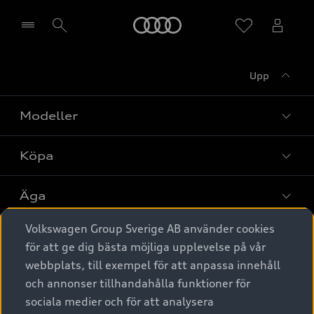
Meny
Upp
Välj återförsäljare
Modeller
Köpa
Alla modeller
Elbilar
Äga
Privaterbjudanden
Laddhybrider
Volkswagen Group Sverige AB använder cookies
Privatleasing
Tjänstebil
Service & tillbehör
A6 modellerna
för att ge dig bästa möjliga upplevelse på vår
Nya bilar i lager
webbplats, till exempel för att anpassa innehåll
Audi digital services
SUV
Om Audi Sverige
Tjänstebil
och annonser tillhandahålla funktioner för
Begagnade bilar i lager
Originaltillbehör - köp online
sociala medier och för att analysera
Avant
Business lease online
Audi approved :plus - så gott som nya