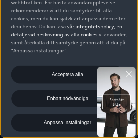
webbtrafiken. För bästa användarupplevelse
Kontakta oss
Garantier
Sportback
Företagsleasing
rekommenderar vi att du samtycker till alla
Finansiering
Boka Service online
Försäkring
cookies, men du kan självklart anpassa dem efter
Audi Sport
Audi exclusive
dina behov. Du kan läsa
vår integritetspolicy
, en
Audi Återförsäljare/-serviceverkstad
Digitala manualer för din Audi
© 2026 AUDI SVERIGE. All Rights Reserved.
detaljerad beskrivning av alla cookies
vi använder,
Provkörning
myAudi
Audi Collection – livsstilsartiklar
samt återkalla ditt samtycke genom att klicka på
Utgivare
Juridiskt
Juridiskt Audi AG
"Anpassa inställningar“.
Pressmeddelanden
Juridiskt Audi Digital Giveaway
Vanliga frågor
Tillgänglighetsredogörelse
Cookies
Nyhetsbrev
2G/3G nätet stängs ned - Hur påverkas min bil av detta?
Anpassa inställningar för cookies
Acceptera alla
Vårt hållbarhetsarbete
Visselblåsarkanaler
Lediga tjänster huvudkontor
Enbart nödvändiga
Lediga tjänster hos Audi Återförsäljare
Kommentar till mediauppgifter om dataläcka
Anpassa inställningar