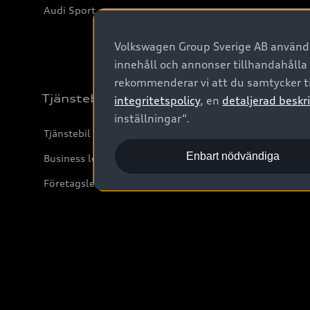
Audi Sport
Volkswagen Group Sverige AB använder
innehåll och annonser tillhandahålla
rekommenderar vi att du samtycker ti
Tjänstebil
integritetspolicy
, en
detaljerad beskri
inställningar“.
Tjänstebil
Enbart nödvändiga
Business lease online
Företagsleasing