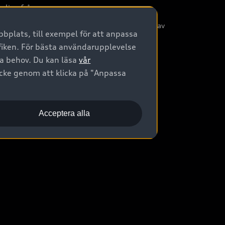
nliga frågor
/3G nätet stängs ned - Hur påverkas min bil av
bplats, till exempel för att anpassa
etta?
afiken. För bästa användarupplevelse
na behov. Du kan läsa
vår
ycke genom att klicka på "Anpassa
Acceptera alla