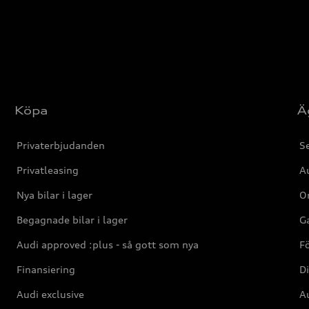
Köpa
Ä
Privaterbjudanden
Se
Privatleasing
Au
Nya bilar i lager
Or
Begagnade bilar i lager
Ga
Audi approved :plus - så gott som nya
F
Finansiering
Di
Audi exclusive
Au