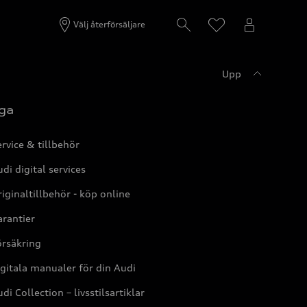
Välj återförsäljare
Upp
ga
rvice & tillbehör
di digital services
iginaltillbehör - köp online
rantier
örsäkring
gitala manualer för din Audi
di Collection – livsstilsartiklar