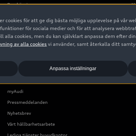
Provkörning
Va
2G
 cookies för att ge dig bästa möjliga upplevelse på vår web
d
 funktioner för sociala medier och för att analysera webbtr
ll alla cookies, men du kan självklart anpassa dem efter di
Om Audi Sverige
vning av alla cookies
vi använder, samt återkalla ditt samt
Kontakta oss
Anpassa inställningar
Boka Service online
Audi Återförsäljare/-serviceverkstad
myAudi
Pressmeddelanden
Nyhetsbrev
Vårt hållbarhetsarbete
Lediga tjänster huvudkontor