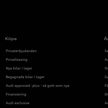
Köpa
Ä
Privaterbjudanden
Se
Privatleasing
Au
Nya bilar i lager
Or
Begagnade bilar i lager
Ga
Audi approved :plus - så gott som nya
F
Finansiering
Di
Audi exclusive
Au