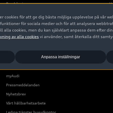
Provkörning
Va
2G
 cookies för att ge dig bästa möjliga upplevelse på vår web
d
 funktioner för sociala medier och för att analysera webbtr
ll alla cookies, men du kan självklart anpassa dem efter di
Om Audi Sverige
vning av alla cookies
vi använder, samt återkalla ditt samt
Kontakta oss
Anpassa inställningar
Boka Service online
Audi Återförsäljare/-serviceverkstad
myAudi
Pressmeddelanden
Nyhetsbrev
Vårt hållbarhetsarbete
Lediga tjänster huvudkontor