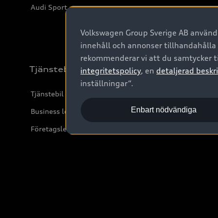
Audi Sport
Volkswagen Group Sverige AB använder
innehåll och annonser tillhandahålla
rekommenderar vi att du samtycker ti
Tjänstebil
integritetspolicy
, en
detaljerad beskri
inställningar“.
Tjänstebil
Enbart nödvändiga
Business lease online
Företagsleasing