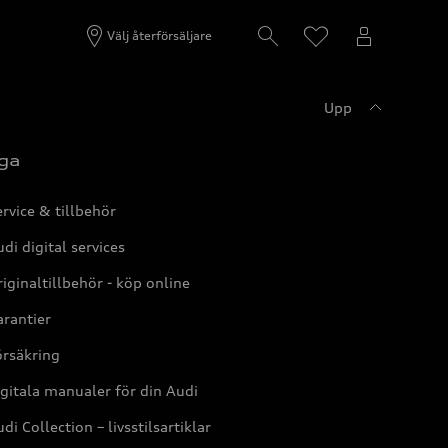
Välj återförsäljare
Upp
ga
rvice & tillbehör
di digital services
iginaltillbehör - köp online
rantier
örsäkring
gitala manualer för din Audi
di Collection – livsstilsartiklar