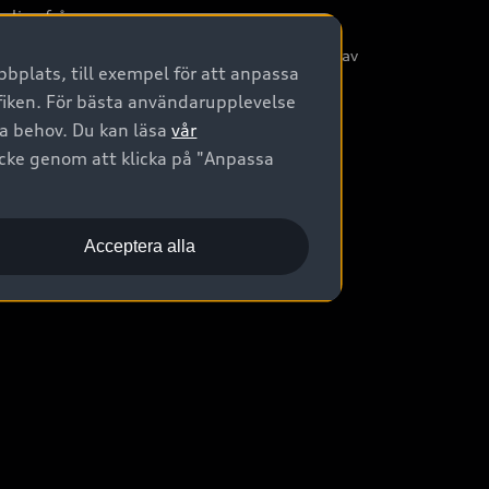
nliga frågor
/3G nätet stängs ned - Hur påverkas min bil av
bplats, till exempel för att anpassa
etta?
afiken. För bästa användarupplevelse
na behov. Du kan läsa
vår
ycke genom att klicka på "Anpassa
Acceptera alla