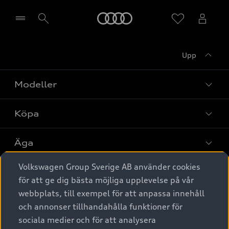
Meny
Upp
Välj återförsäljare
Modeller
Köpa
Alla modeller
Elbilar
Äga
Privaterbjudanden
Laddhybrider
Volkswagen Group Sverige AB använder cookies
Privatleasing
Tjänstebil
Service & tillbehör
A6 modellerna
för att ge dig bästa möjliga upplevelse på vår
Nya bilar i lager
webbplats, till exempel för att anpassa innehåll
Audi digital services
SUV
Om Audi Sverige
Tjänstebil
och annonser tillhandahålla funktioner för
Begagnade bilar i lager
Originaltillbehör - köp online
sociala medier och för att analysera
Avant
Business lease online
Audi approved :plus - så gott som nya