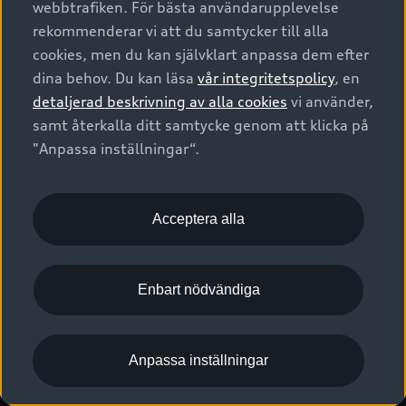
webbtrafiken. För bästa användarupplevelse
Kontakta oss
Garantier
Sportback
Företagsleasing
rekommenderar vi att du samtycker till alla
Finansiering
Boka Service online
Försäkring
cookies, men du kan självklart anpassa dem efter
Audi Sport
Audi exclusive
dina behov. Du kan läsa
vår integritetspolicy
, en
Audi Återförsäljare/-serviceverkstad
Digitala manualer för din Audi
© 2026 AUDI SVERIGE. All Rights Reserved.
detaljerad beskrivning av alla cookies
vi använder,
Provkörning
myAudi
Audi Collection – livsstilsartiklar
samt återkalla ditt samtycke genom att klicka på
Utgivare
Juridiskt
Juridiskt Audi AG
"Anpassa inställningar“.
Pressmeddelanden
Juridiskt Audi Digital Giveaway
Vanliga frågor
Tillgänglighetsredogörelse
Cookies
Nyhetsbrev
2G/3G nätet stängs ned - Hur påverkas min bil av detta?
Anpassa inställningar för cookies
Acceptera alla
Vårt hållbarhetsarbete
Visselblåsarkanaler
Lediga tjänster huvudkontor
Enbart nödvändiga
Lediga tjänster hos Audi Återförsäljare
Kommentar till mediauppgifter om dataläcka
Anpassa inställningar