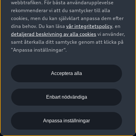
webbtrafiken. För bästa användarupplevelse
Kontakta oss
Garantier
Sportback
Företagsleasing
rekommenderar vi att du samtycker till alla
Finansiering
Boka Service online
Försäkring
cookies, men du kan självklart anpassa dem efter
Audi Sport
Audi exclusive
dina behov. Du kan läsa
vår integritetspolicy
, en
Audi Återförsäljare/-serviceverkstad
Digitala manualer för din Audi
© 2026 AUDI SVERIGE. All Rights Reserved.
detaljerad beskrivning av alla cookies
vi använder,
Provkörning
myAudi
Audi Collection – livsstilsartiklar
samt återkalla ditt samtycke genom att klicka på
Utgivare
Juridiskt
Juridiskt Audi AG
"Anpassa inställningar“.
Pressmeddelanden
Juridiskt Audi Digital Giveaway
Vanliga frågor
Tillgänglighetsredogörelse
Cookies
Nyhetsbrev
2G/3G nätet stängs ned - Hur påverkas min bil av detta?
Anpassa inställningar för cookies
Acceptera alla
Vårt hållbarhetsarbete
Visselblåsarkanaler
Lediga tjänster huvudkontor
Enbart nödvändiga
Lediga tjänster hos Audi Återförsäljare
Kommentar till mediauppgifter om dataläcka
Anpassa inställningar