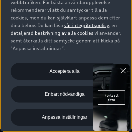
webbtrafiken. För bästa användarupplevelse
Kontakta oss
Garantier
Sportback
Företagsleasing
rekommenderar vi att du samtycker till alla
Finansiering
Boka Service online
Försäkring
cookies, men du kan självklart anpassa dem efter
Audi Sport
Audi exclusive
dina behov. Du kan läsa
vår integritetspolicy
, en
Audi Återförsäljare/-serviceverkstad
Digitala manualer för din Audi
© 2026 AUDI SVERIGE. All Rights Reserved.
detaljerad beskrivning av alla cookies
vi använder,
Provkörning
myAudi
Audi Collection – livsstilsartiklar
samt återkalla ditt samtycke genom att klicka på
Utgivare
Juridiskt
Juridiskt Audi AG
"Anpassa inställningar“.
Pressmeddelanden
Juridiskt Audi Digital Giveaway
Vanliga frågor
Tillgänglighetsredogörelse
Cookies
Nyhetsbrev
2G/3G nätet stängs ned - Hur påverkas min bil av detta?
Anpassa inställningar för cookies
Acceptera alla
Vårt hållbarhetsarbete
Visselblåsarkanaler
Lediga tjänster huvudkontor
Enbart nödvändiga
Lediga tjänster hos Audi Återförsäljare
Kommentar till mediauppgifter om dataläcka
Anpassa inställningar