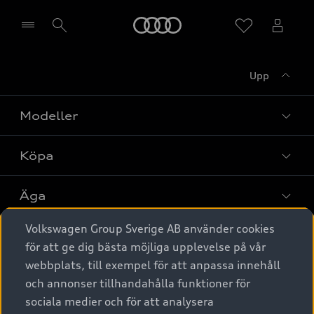
Meny
Upp
Välj återförsäljare
Modeller
Köpa
Alla modeller
Elbilar
Äga
Privaterbjudanden
Laddhybrider
Volkswagen Group Sverige AB använder cookies
Privatleasing
Tjänstebil
Service & tillbehör
A6 modellerna
för att ge dig bästa möjliga upplevelse på vår
Nya bilar i lager
webbplats, till exempel för att anpassa innehåll
Audi digital services
SUV
Om Audi Sverige
Tjänstebil
och annonser tillhandahålla funktioner för
Begagnade bilar i lager
Originaltillbehör - köp online
sociala medier och för att analysera
Avant
Business lease online
Audi approved :plus - så gott som nya