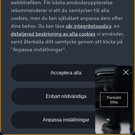
webbtrafiken. För bästa användarupplevelse
Kontakta oss
Garantier
Sportback
Företagsleasing
rekommenderar vi att du samtycker till alla
Finansiering
Boka Service online
Försäkring
cookies, men du kan självklart anpassa dem efter
Audi Sport
Audi exclusive
dina behov. Du kan läsa
vår integritetspolicy
, en
Audi Återförsäljare/-serviceverkstad
Digitala manualer för din Audi
© 2026 AUDI SVERIGE. All Rights Reserved.
detaljerad beskrivning av alla cookies
vi använder,
Provkörning
myAudi
Audi Collection – livsstilsartiklar
samt återkalla ditt samtycke genom att klicka på
Utgivare
Juridiskt
Juridiskt Audi AG
"Anpassa inställningar“.
Pressmeddelanden
Juridiskt Audi Digital Giveaway
Vanliga frågor
Tillgänglighetsredogörelse
Cookies
Nyhetsbrev
2G/3G nätet stängs ned - Hur påverkas min bil av detta?
Anpassa inställningar för cookies
Acceptera alla
Vårt hållbarhetsarbete
Visselblåsarkanaler
Lediga tjänster huvudkontor
Enbart nödvändiga
Lediga tjänster hos Audi Återförsäljare
Kommentar till mediauppgifter om dataläcka
Anpassa inställningar