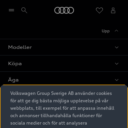
Meny
Upp
Välj återförsäljare
Modeller
Köpa
Alla modeller
Elbilar
Äga
Privaterbjudanden
Laddhybrider
Volkswagen Group Sverige AB använder cookies
Privatleasing
Tjänstebil
Service & tillbehör
A6 modellerna
för att ge dig bästa möjliga upplevelse på vår
Nya bilar i lager
webbplats, till exempel för att anpassa innehåll
Audi digital services
SUV
Om Audi Sverige
Tjänstebil
och annonser tillhandahålla funktioner för
Begagnade bilar i lager
Originaltillbehör - köp online
sociala medier och för att analysera
Avant
Business lease online
Audi approved :plus - så gott som nya