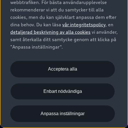
webbtrafiken. För bästa användarupplevelse
Kontakta oss
Garantier
Sportback
Företagsleasing
rekommenderar vi att du samtycker till alla
Finansiering
Boka Service online
Försäkring
cookies, men du kan självklart anpassa dem efter
Audi Sport
Audi exclusive
dina behov. Du kan läsa
vår integritetspolicy
, en
Audi Återförsäljare/-serviceverkstad
Digitala manualer för din Audi
© 2026 AUDI SVERIGE. All Rights Reserved.
detaljerad beskrivning av alla cookies
vi använder,
Provkörning
myAudi
Audi Collection – livsstilsartiklar
samt återkalla ditt samtycke genom att klicka på
Utgivare
Juridiskt
Juridiskt Audi AG
"Anpassa inställningar“.
Pressmeddelanden
Juridiskt Audi Digital Giveaway
Vanliga frågor
Tillgänglighetsredogörelse
Cookies
Nyhetsbrev
2G/3G nätet stängs ned - Hur påverkas min bil av detta?
Anpassa inställningar för cookies
Acceptera alla
Vårt hållbarhetsarbete
Visselblåsarkanaler
Lediga tjänster huvudkontor
Enbart nödvändiga
Lediga tjänster hos Audi Återförsäljare
Kommentar till mediauppgifter om dataläcka
Anpassa inställningar