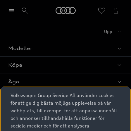
Meny
Upp
Välj återförsäljare
Modeller
Köpa
Alla modeller
Elbilar
Äga
Privaterbjudanden
Laddhybrider
Volkswagen Group Sverige AB använder cookies
Privatleasing
Tjänstebil
Service & tillbehör
A6 modellerna
för att ge dig bästa möjliga upplevelse på vår
Nya bilar i lager
webbplats, till exempel för att anpassa innehåll
Audi digital services
SUV
Om Audi Sverige
Tjänstebil
och annonser tillhandahålla funktioner för
Begagnade bilar i lager
Originaltillbehör - köp online
sociala medier och för att analysera
Avant
Business lease online
Audi approved :plus - så gott som nya