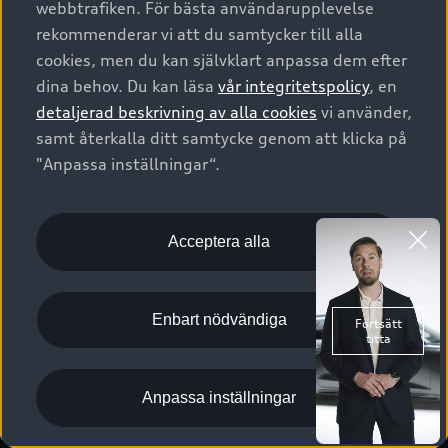
webbtrafiken. För bästa användarupplevelse
Kontakta oss
Garantier
Sportback
Företagsleasing
rekommenderar vi att du samtycker till alla
Finansiering
Boka Service online
Försäkring
cookies, men du kan självklart anpassa dem efter
Audi Sport
Audi exclusive
dina behov. Du kan läsa
vår integritetspolicy
, en
Audi Återförsäljare/-serviceverkstad
Digitala manualer för din Audi
© 2026 AUDI SVERIGE. All Rights Reserved.
detaljerad beskrivning av alla cookies
vi använder,
Provkörning
myAudi
Audi Collection – livsstilsartiklar
samt återkalla ditt samtycke genom att klicka på
Utgivare
Juridiskt
Juridiskt Audi AG
"Anpassa inställningar“.
Pressmeddelanden
Juridiskt Audi Digital Giveaway
Vanliga frågor
Tillgänglighetsredogörelse
Cookies
Nyhetsbrev
2G/3G nätet stängs ned - Hur påverkas min bil av detta?
Anpassa inställningar för cookies
Acceptera alla
Vårt hållbarhetsarbete
Visselblåsarkanaler
Lediga tjänster huvudkontor
Enbart nödvändiga
Lediga tjänster hos Audi Återförsäljare
Kommentar till mediauppgifter om dataläcka
Anpassa inställningar