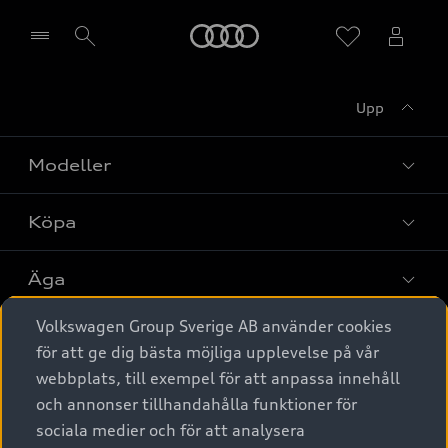
Meny
Upp
Välj återförsäljare
Modeller
Köpa
Alla modeller
Elbilar
Äga
Privaterbjudanden
Laddhybrider
Volkswagen Group Sverige AB använder cookies
Privatleasing
Tjänstebil
Service & tillbehör
A6 modellerna
för att ge dig bästa möjliga upplevelse på vår
Nya bilar i lager
webbplats, till exempel för att anpassa innehåll
Audi digital services
SUV
Om Audi Sverige
Tjänstebil
och annonser tillhandahålla funktioner för
Begagnade bilar i lager
Originaltillbehör - köp online
sociala medier och för att analysera
Avant
Business lease online
Audi approved :plus - så gott som nya